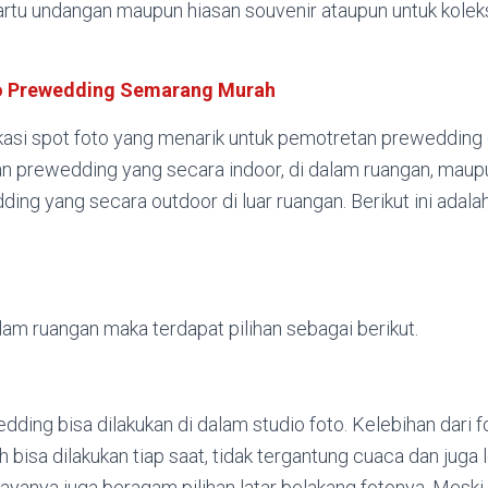
artu undangan maupun hiasan souvenir ataupun untuk kolek
o Prewedding Semarang Murah
kasi spot foto yang menarik untuk pemotretan prewedding 
an prewedding yang secara indoor, di dalam ruangan, maupu
ng yang secara outdoor di luar ruangan. Berikut ini adala
lam ruangan maka terdapat pilihan sebagai berikut.
ding bisa dilakukan di dalam studio foto. Kelebihan dari f
ah bisa dilakukan tiap saat, tidak tergantung cuaca dan juga
ayanya juga beragam pilihan latar belakang fotonya. Meski