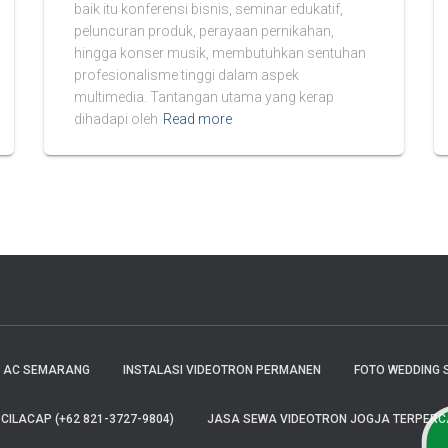
baik itu konferensi bisnis, seminar edukatif,
peluncuran produk, perayaan pernikahan,
hingga konser musik, membutuhkan sentuhan
profesionalisme tinggi dalam aspek
multimedia. Tantangan utama yang kerap
dihadapi oleh
Read more
E AC SEMARANG
INSTALASI VIDEOTRON PERMANEN
FOTO WEDDING 
ILACAP (+62 821-3727-9804)
JASA SEWA VIDEOTRON JOGJA TERPERCAY