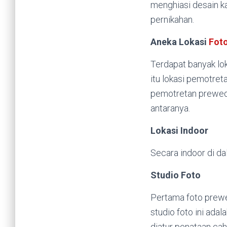
menghiasi desain k
pernikahan.
Aneka Lokasi
Fot
Terdapat banyak lo
itu lokasi pemotret
pemotretan preweddi
antaranya.
Lokasi Indoor
Secara indoor di da
Studio Foto
Pertama foto prewed
studio foto ini adal
diatur penataan cah