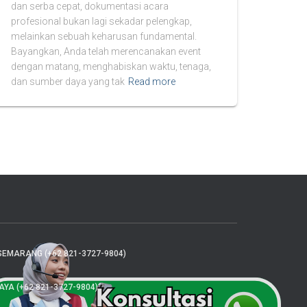
dan serba cepat, dokumentasi acara
profesional bukan lagi sekadar pelengkap,
melainkan sebuah keharusan fundamental.
Bayangkan, Anda telah merencanakan event
dengan matang, menghabiskan waktu, tenaga,
dan sumber daya yang tak
Read more
SEMARANG (+62 821-3727-9804)
A (+62 821-3727-9804)