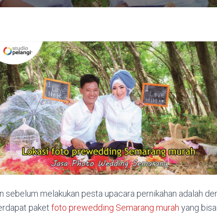
an sebelum melakukan pesta upacara pernikahan adalah d
erdapat paket
foto prewedding Semarang murah
yang bisa 