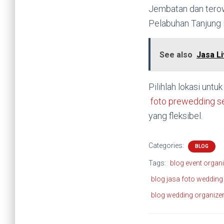
Jembatan dan terow
Pelabuhan Tanjung 
See also
Jasa L
Pilihlah lokasi unt
foto prewedding 
yang fleksibel.
Categories:
BLOG
Tags:
blog event organi
blog jasa foto weddin
blog wedding organize