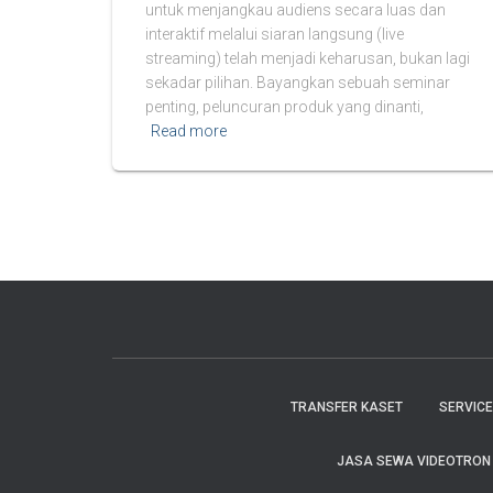
untuk menjangkau audiens secara luas dan
interaktif melalui siaran langsung (live
streaming) telah menjadi keharusan, bukan lagi
sekadar pilihan. Bayangkan sebuah seminar
penting, peluncuran produk yang dinanti,
Read more
TRANSFER KASET
SERVIC
JASA SEWA VIDEOTRON C