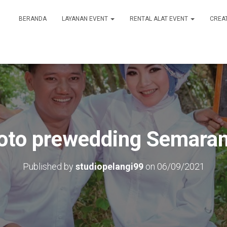
BERANDA
LAYANAN EVENT
RENTAL ALAT EVENT
CREA
foto prewedding Semara
Published by
studiopelangi99
on
06/09/2021