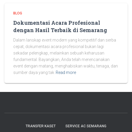
BLOG
Dokumentasi Acara Profesional
dengan Hasil Terbaik di Semarang
Dalam lanskap event modern yang kompetitif dan serba
cepat, dokumentasi acara profesional bukan lagi
sekadar pelengkap, melainkan sebuah keharusan
fundamental. Bayangkan, Anda telah merencanakan
event dengan matang, menghabiskan waktu, tenaga, dan
sumber daya yang tak
Read more
TRANSFER KASET
SERVICE AC SEMARANG