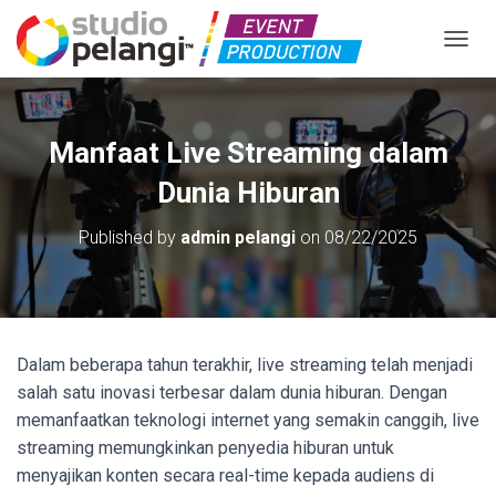
TOGGL
Manfaat Live Streaming dalam
Dunia Hiburan
Published by
admin pelangi
on
08/22/2025
Dalam beberapa tahun terakhir, live streaming telah menjadi
salah satu inovasi terbesar dalam dunia hiburan. Dengan
memanfaatkan teknologi internet yang semakin canggih, live
streaming memungkinkan penyedia hiburan untuk
menyajikan konten secara real-time kepada audiens di