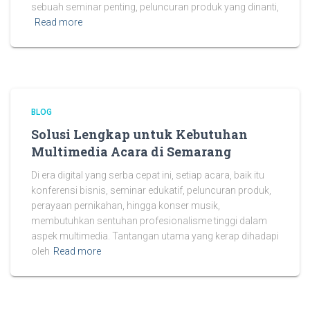
sebuah seminar penting, peluncuran produk yang dinanti,
Read more
BLOG
Solusi Lengkap untuk Kebutuhan
Multimedia Acara di Semarang
Di era digital yang serba cepat ini, setiap acara, baik itu
konferensi bisnis, seminar edukatif, peluncuran produk,
perayaan pernikahan, hingga konser musik,
membutuhkan sentuhan profesionalisme tinggi dalam
aspek multimedia. Tantangan utama yang kerap dihadapi
oleh
Read more