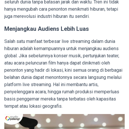
seluruh dunia tanpa batasan jarak dan waktu. Tren ini tidak
hanya mengubah cara penonton menikmati hiburan, tetapi
juga merevolusi industri hiburan itu sendiri.
Menjangkau Audiens Lebih Luas
Salah satu manfaat terbesar live streaming dalam dunia
hiburan adalah kemampuannya untuk menjangkau audiens
global. Jika sebelumnya konser musik, pertunjukan teater,
atau acara peluncuran film hanya dapat dinikmati oleh
penonton yang hadir di lokasi, kini semua orang di berbagai
belahan dunia dapat menontonnya secara langsung melalui
platform live streaming. Hal ini membantu artis,
penyelenggara acara, hingga rumah produksi memperluas
basis penggemar mereka tanpa terbatas oleh kapasitas
tempat atau lokasi geografis.