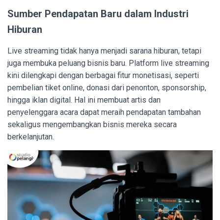
Sumber Pendapatan Baru dalam Industri
Hiburan
Live streaming tidak hanya menjadi sarana hiburan, tetapi
juga membuka peluang bisnis baru. Platform live streaming
kini dilengkapi dengan berbagai fitur monetisasi, seperti
pembelian tiket online, donasi dari penonton, sponsorship,
hingga iklan digital. Hal ini membuat artis dan
penyelenggara acara dapat meraih pendapatan tambahan
sekaligus mengembangkan bisnis mereka secara
berkelanjutan.