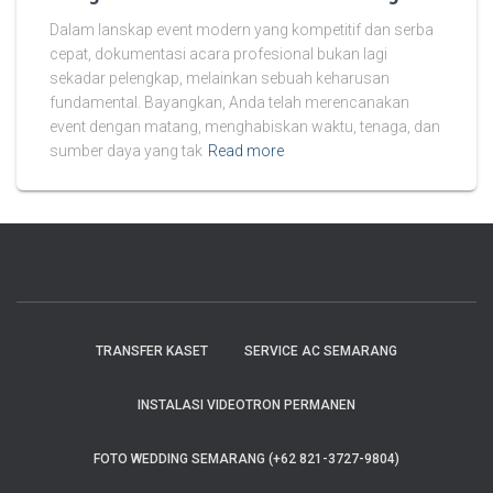
Dalam lanskap event modern yang kompetitif dan serba
cepat, dokumentasi acara profesional bukan lagi
sekadar pelengkap, melainkan sebuah keharusan
fundamental. Bayangkan, Anda telah merencanakan
event dengan matang, menghabiskan waktu, tenaga, dan
sumber daya yang tak
Read more
TRANSFER KASET
SERVICE AC SEMARANG
INSTALASI VIDEOTRON PERMANEN
FOTO WEDDING SEMARANG (+62 821-3727-9804)