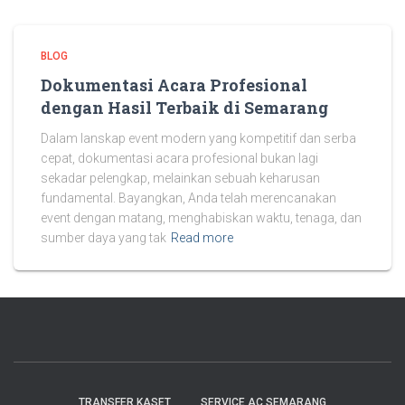
BLOG
Dokumentasi Acara Profesional
dengan Hasil Terbaik di Semarang
Dalam lanskap event modern yang kompetitif dan serba
cepat, dokumentasi acara profesional bukan lagi
sekadar pelengkap, melainkan sebuah keharusan
fundamental. Bayangkan, Anda telah merencanakan
event dengan matang, menghabiskan waktu, tenaga, dan
sumber daya yang tak
Read more
TRANSFER KASET
SERVICE AC SEMARANG