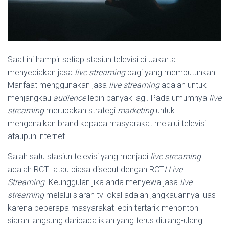
Saat ini hampir setiap stasiun televisi di Jakarta
menyediakan jasa
live streaming
bagi yang membutuhkan.
Manfaat menggunakan jasa
live streaming
adalah untuk
menjangkau
audience
lebih banyak lagi. Pada umumnya
live
streaming
merupakan strategi
marketing
untuk
mengenalkan brand kepada masyarakat melalui televisi
ataupun internet.
Salah satu stasiun televisi yang menjadi
live streaming
adalah RCTI atau biasa disebut dengan RCT
I Live
Streaming
. Keunggulan jika anda menyewa jasa
live
streaming
melalui siaran tv lokal adalah jangkauannya luas
karena beberapa masyarakat lebih tertarik menonton
siaran langsung daripada iklan yang terus diulang-ulang.