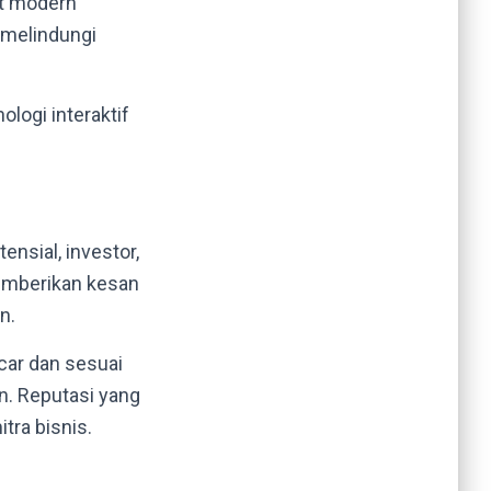
et modern
t melindungi
logi interaktif
ensial, investor,
memberikan kesan
n.
car dan sesuai
n. Reputasi yang
tra bisnis.