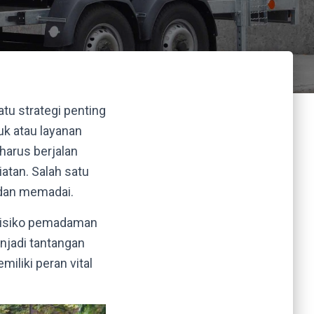
tu strategi penting
k atau layanan
harus berjalan
atan. Salah satu
l dan memadai.
. Risiko pemadaman
enjadi tantangan
iliki peran vital