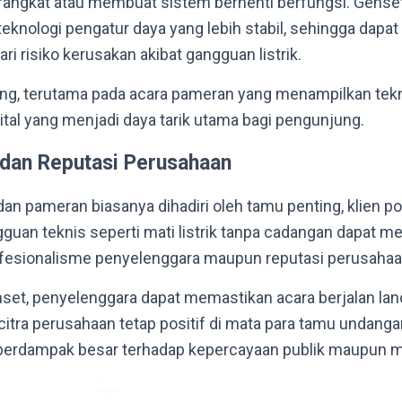
rangkat atau membuat sistem berhenti berfungsi. Gens
teknologi pengatur daya yang lebih stabil, sehingga dapa
ari risiko kerusakan akibat gangguan listrik.
ting, terutama pada acara pameran yang menampilkan tekno
gital yang menjadi daya tarik utama bagi pengunjung.
 dan Reputasi Perusahaan
n pameran biasanya dihadiri oleh tamu penting, klien pot
guan teknis seperti mati listrik tanpa cadangan dapat 
ofesionalisme penyelenggara maupun reputasi perusahaa
et, penyelenggara dapat memastikan acara berjalan lan
citra perusahaan tetap positif di mata para tamu undanga
n berdampak besar terhadap kepercayaan publik maupun mi