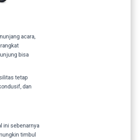
enunjang acara,
erangkat
gunjung bisa
litas tetap
ondusif, dan
 ini sebenarnya
mungkin timbul