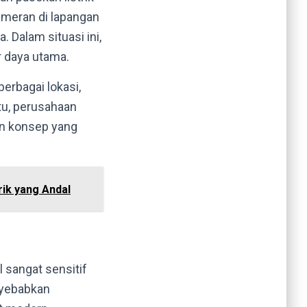
ameran di lapangan
. Dalam situasi ini,
r daya utama.
erbagai lokasi,
itu, perusahaan
an konsep yang
rik yang Andal
l sangat sensitif
enyebabkan