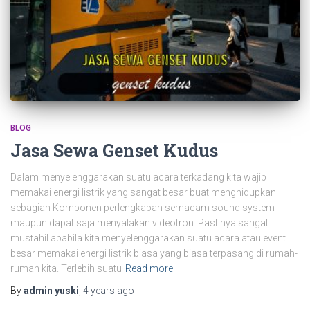
BLOG
Jasa Sewa Genset Kudus
Dalam menyelenggarakan suatu acara terkadang kita wajib
memakai energi listrik yang sangat besar buat menghidupkan
sebagian Komponen perlengkapan semacam sound system
maupun dapat saja menyalakan videotron. Pastinya sangat
mustahil apabila kita menyelenggarakan suatu acara atau event
besar memakai energi listrik biasa yang biasa terpasang di rumah-
rumah kita. Terlebih suatu
Read more
By
admin yuski
,
4 years
ago