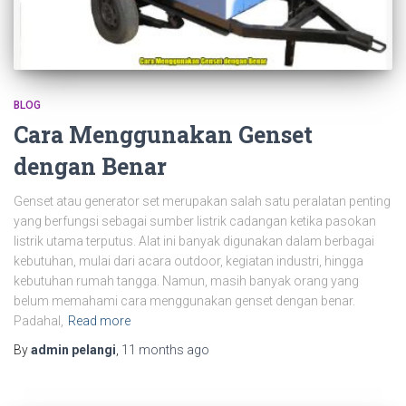
BLOG
Cara Menggunakan Genset
dengan Benar
Genset atau generator set merupakan salah satu peralatan penting
yang berfungsi sebagai sumber listrik cadangan ketika pasokan
listrik utama terputus. Alat ini banyak digunakan dalam berbagai
kebutuhan, mulai dari acara outdoor, kegiatan industri, hingga
kebutuhan rumah tangga. Namun, masih banyak orang yang
belum memahami cara menggunakan genset dengan benar.
Padahal,
Read more
By
admin pelangi
,
11 months
ago