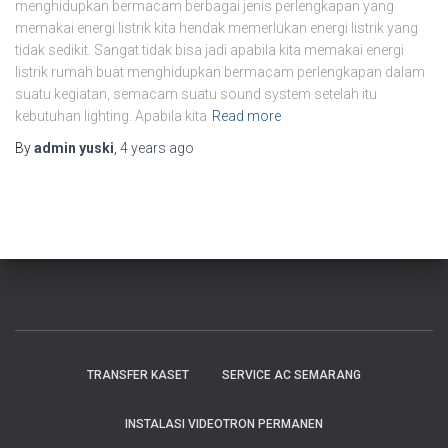
menghidupkan bermacam berbagai jenis perlengkapan yang
memakai energi listrik kita hendak memerlukan energi listrik yang
tidak sedikit. Sangat tidak bisa jadi apabila kita memakai energi
listrik rumah buat menghidupkan bermacam perlengkapan dalam
suatu kegiatan, semacam suatu sound system setelah itu
kebutuhan lighting. Apabila kita
Read more
By
admin yuski
,
4 years
ago
TRANSFER KASET
SERVICE AC SEMARANG
INSTALASI VIDEOTRON PERMANEN