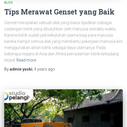
BLOG
Tips Merawat Genset yang Baik
Genset merupakan sebuah alat yang biasa dijadikan sebagai
cadangan listrik yang dibutuhkan oleh manusia sewaktu-waktu.
Karena listrik sudah jadi kebutuhan utama bagi para manusia
karena hampir semua alat yang membantu pekerjaan manusia kini
menggunakan aliran listrik sebagai daya utamanya. Pada
beberapa negara di Asia dan Afrika pemadaman listrik terkadang
terjadi
Read more
By
admin yuski
,
4 years
ago