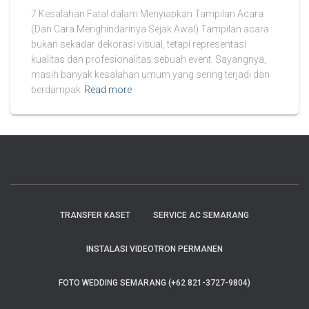
7 Kesalahan Fatal dalam Menyiapkan Tampilan Acara
(Dan Cara Menghindarinya Sejak Awal) Tampilan acara
bukan sekadar dekorasi visual, tetapi representasi
kualitas dan profesionalitas sebuah event. Sayangnya,
masih banyak kesalahan umum yang sering terjadi dan
berdampak
Read more
TRANSFER KASET
SERVICE AC SEMARANG
INSTALASI VIDEOTRON PERMANEN
FOTO WEDDING SEMARANG (+62 821-3727-9804)