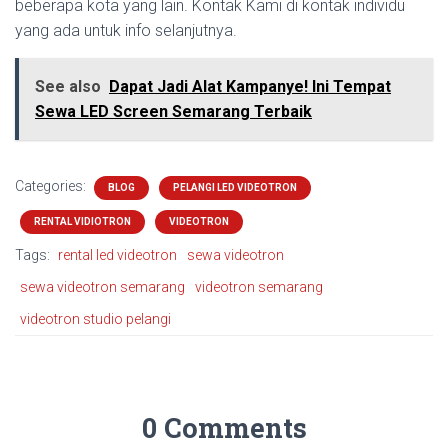
beberapa kota yang lain. Kontak Kami di kontak individu
yang ada untuk info selanjutnya.
See also
Dapat Jadi Alat Kampanye! Ini Tempat
Sewa LED Screen Semarang Terbaik
Categories:
BLOG
PELANGI LED VIDEOTRON
RENTAL VIDIOTRON
VIDEOTRON
Tags:
rental led videotron
sewa videotron
sewa videotron semarang
videotron semarang
videotron studio pelangi
0 Comments