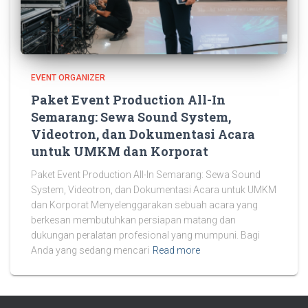
EVENT ORGANIZER
Paket Event Production All-In
Semarang: Sewa Sound System,
Videotron, dan Dokumentasi Acara
untuk UMKM dan Korporat
Paket Event Production All-In Semarang: Sewa Sound
System, Videotron, dan Dokumentasi Acara untuk UMKM
dan Korporat Menyelenggarakan sebuah acara yang
berkesan membutuhkan persiapan matang dan
dukungan peralatan profesional yang mumpuni. Bagi
Anda yang sedang mencari
Read more