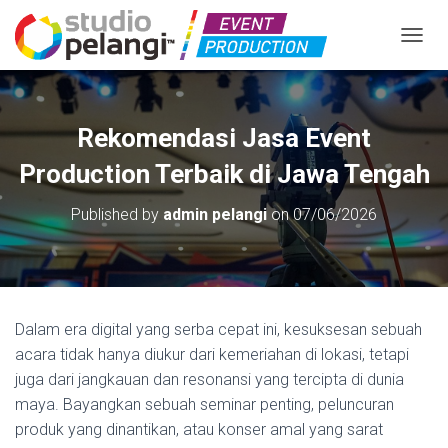
TOGGL
Rekomendasi Jasa Event
Production Terbaik di Jawa Tengah
Published by
admin pelangi
on
07/06/2026
Dalam era digital yang serba cepat ini, kesuksesan sebuah
acara tidak hanya diukur dari kemeriahan di lokasi, tetapi
juga dari jangkauan dan resonansi yang tercipta di dunia
maya. Bayangkan sebuah seminar penting, peluncuran
produk yang dinantikan, atau konser amal yang sarat