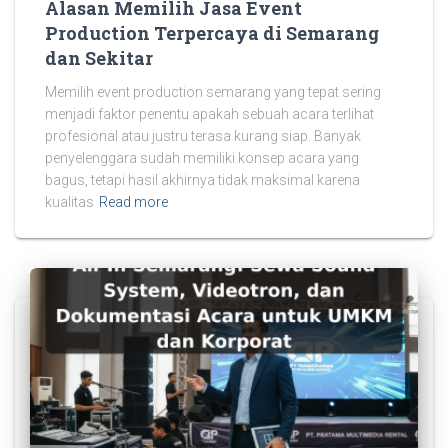
Alasan Memilih Jasa Event
Production Terpercaya di Semarang
dan Sekitar
Memilih event production semarang yang tepat sering
menjadi faktor penentu apakah sebuah acara terlihat
profesional atau justru terasa kurang siap. Banyak
penyelenggara sudah memiliki konsep acara yang
bagus, tetapi hasil akhirnya tidak maksimal karena
kualitas
Read more