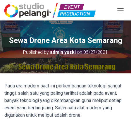
TOGGL
Sewa Drone Area Kota Semarang
Published by
admin yuski
on
05/27/2021
Pada era modern saat ini perkembangan teknologi sangat
tinggi, salah satu yang paling terlihat adalah pada event,
banyak teknologi yang dikembangkan guna meliput setiap
event yang berlangsung. Salah satu alat modern yang
digunakan untuk meliput adalah drone.