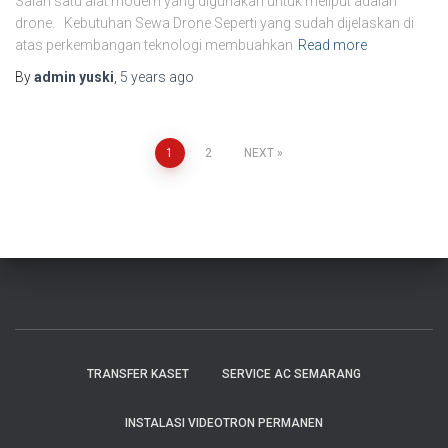
Salah satu alat modern yang digunakan untuk meliput adalah
drone. Kebutuhan Sewa Drone Seperti yang sudah dijelaskan di
atas perkembangan teknologi membuahkan
Read more
By
admin yuski
,
5 years
ago
1
2
NEXT
TRANSFER KASET
SERVICE AC SEMARANG
INSTALASI VIDEOTRON PERMANEN