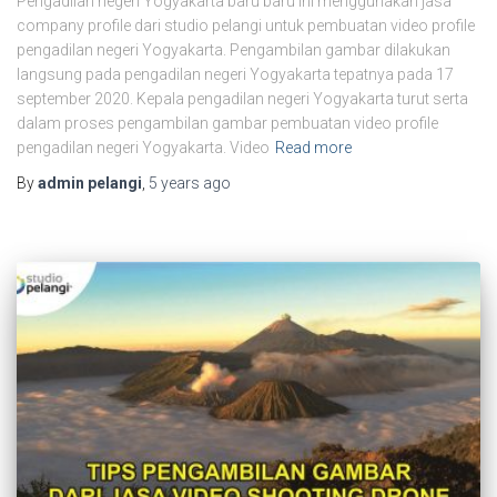
Pengadilan negeri Yogyakarta baru baru ini menggunakan jasa
company profile dari studio pelangi untuk pembuatan video profile
pengadilan negeri Yogyakarta. Pengambilan gambar dilakukan
langsung pada pengadilan negeri Yogyakarta tepatnya pada 17
september 2020. Kepala pengadilan negeri Yogyakarta turut serta
dalam proses pengambilan gambar pembuatan video profile
pengadilan negeri Yogyakarta. Video
Read more
By
admin pelangi
,
5 years
ago