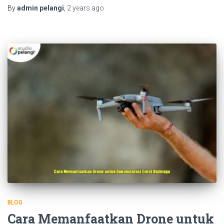
By
admin pelangi
,
2 years
ago
BLOG
Cara Memanfaatkan Drone untuk