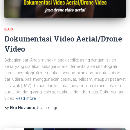
BLOG
Dokumentasi Video Aerial/Drone
Video
Sebagian dari Anda mungkin agak sedikit asing dengan istilah
aerial yang diartikan sebagai udara. Sementara aerial fotografi
atau sinematografi merupakan pengambilan gambar atau shoot
dari udara, baik menggunakan pesawat, helicam, ataupun pesawat
nir-awak (UAV). Tujuan dari kegiatan aerial ini untuk menciptakan
sudut pandang yang lebih spektakuler dan dramatis. Dokumentasi
video
Read more
By
Eko Novianto
,
5 years
ago