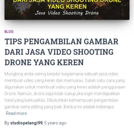
BLOG
TIPS PENGAMBILAN GAMBAR
DARI JASA VIDEO SHOOTING
DRONE YANG KEREN
Mungking anda sering berpikir bagaimana sebuah jasa video
membuat video yang keren dan memukau. Salah satu cara yang
digunakan untuk membuat video yang keren adalah penggunaan
Drone. Namun, drone saja tidak cukup jika ingin mendapatkan
hasil yang berkualitas. Dibutuhkan kemampuan pengambilan
gambar serta editing yang baik. Berikut ini adalah beberapa
Read more
By
studiopelangi99
,
5 years
ago