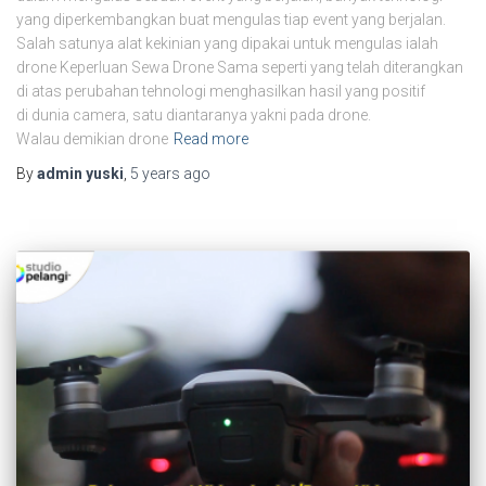
yang diperkembangkan buat mengulas tiap event yang berjalan.
Salah satunya alat kekinian yang dipakai untuk mengulas ialah
drone Keperluan Sewa Drone Sama seperti yang telah diterangkan
di atas perubahan tehnologi menghasilkan hasil yang positif
di dunia camera, satu diantaranya yakni pada drone.
Walau demikian drone
Read more
By
admin yuski
,
5 years
ago