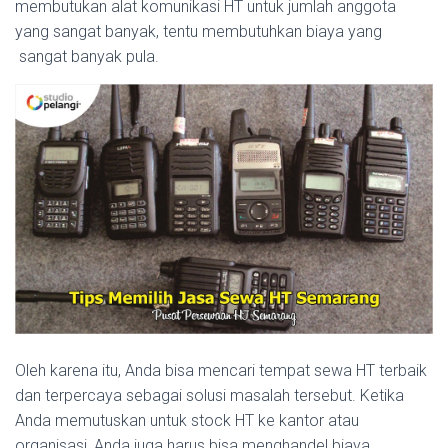
membutukan alat komunikasi HT untuk jumlah anggota
yang sangat banyak, tentu membutuhkan biaya yang
sangat banyak pula.
Oleh karena itu, Anda bisa mencari tempat sewa HT terbaik
dan terpercaya sebagai solusi masalah tersebut. Ketika
Anda memutuskan untuk stock HT ke kantor atau
organisasi, Anda juga harus bisa menghandel biaya