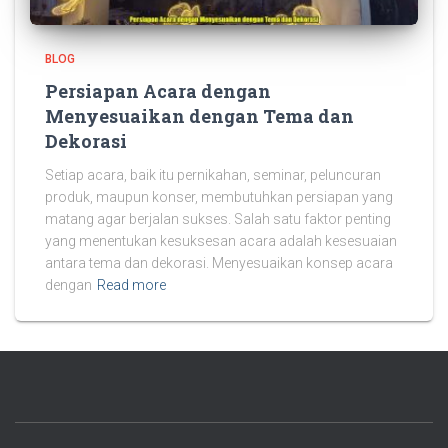
BLOG
Persiapan Acara dengan
Menyesuaikan dengan Tema dan
Dekorasi
Setiap acara, baik itu pernikahan, seminar, peluncuran
produk, maupun konser, membutuhkan persiapan yang
matang agar berjalan sukses. Salah satu faktor penting
yang menentukan kesuksesan acara adalah kesesuaian
antara tema dan dekorasi. Menyesuaikan konsep acara
dengan
Read more