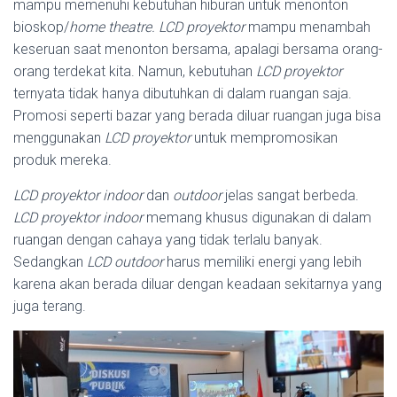
mampu memenuhi kebutuhan hiburan untuk menonton
bioskop/
home theatre. LCD proyektor
mampu menambah
keseruan saat menonton bersama, apalagi bersama orang-
orang terdekat kita. Namun, kebutuhan
LCD proyektor
ternyata tidak hanya dibutuhkan di dalam ruangan saja.
Promosi seperti bazar yang berada diluar ruangan juga bisa
menggunakan
LCD proyektor
untuk mempromosikan
produk mereka.
LCD proyektor indoor
dan
outdoor
jelas sangat berbeda.
LCD proyektor indoor
memang khusus digunakan di dalam
ruangan dengan cahaya yang tidak terlalu banyak.
Sedangkan
LCD outdoor
harus memiliki energi yang lebih
karena akan berada diluar dengan keadaan sekitarnya yang
juga terang.