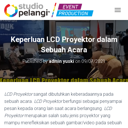
TOGGL
Keperluan LCD Proyektor dalam
Sebuah Acara
Published by
admin yuski
on
09/07/2021
LCD Proyektor
sangat dibutuhkan keberadaannya pada
sebuah acara.
LCD Proyektor
berfungsi sebagai penyampai
pesan kepada orang lain saat acara berlangsung.
LCD
Proyektor
merupakan salah satu jenis proyektor yang
mampu merefleksikan sebuah gambar/video pada sebuah