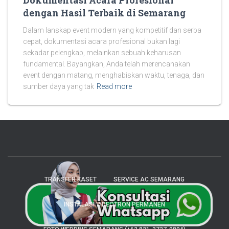
Dokumentasi Acara Profesional
dengan Hasil Terbaik di Semarang
Dalam lanskap event modern yang kompetitif dan serba
cepat, dokumentasi acara profesional bukan lagi
sekadar pelengkap, melainkan sebuah keharusan
fundamental. Bayangkan, Anda telah merencanakan
event dengan matang, menghabiskan waktu, tenaga, dan
sumber daya yang tak
Read more
TRANSFER KASET
SERVICE AC SEMARANG
INSTALASI VIDEOTRON PERMANEN