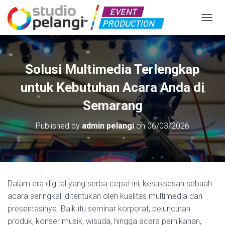
TOGGL
Solusi Multimedia Terlengkap
untuk Kebutuhan Acara Anda di
Semarang
Published by
admin pelangi
on
06/03/2026
Dalam era digital yang serba cepat ini, kesuksesan sebuah
acara seringkali ditentukan oleh kualitas multimedia dan
presentasinya. Baik itu seminar korporat, peluncuran
produk, konser musik, wisuda, hingga acara pernikahan,