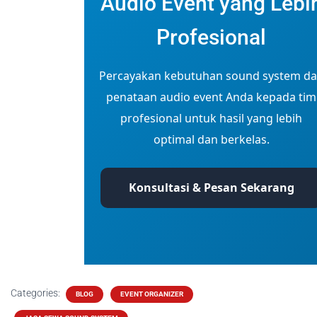
Audio Event yang Lebi
Profesional
Percayakan kebutuhan sound system d
penataan audio event Anda kepada tim
profesional untuk hasil yang lebih
optimal dan berkelas.
Konsultasi & Pesan Sekarang
Categories:
BLOG
EVENT ORGANIZER