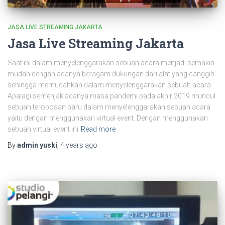
JASA LIVE STREAMING JAKARTA
Jasa Live Streaming Jakarta
Saat ini dalam menyelenggarakan sebuah acara menjadi semakin
mudah dengan adanya beragam dukungan dari alat yang canggih
sehingga memudahkan dalam menyelenggarakan sebuah acara.
Apalagi semenjak adanya masa pandemi pada akhir 2019 muncul
sebuah terobosan baru dalam menyelenggarakan sebuah acara
yaitu dengan menggunakan virtual event. Dengan menggunakan
sebuah virtual event ini
Read more
By
admin yuski
,
4 years
ago