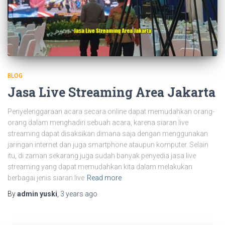
BLOG
Jasa Live Streaming Area Jakarta
Penyelenggaraan acara secara online dapat memudahkan orang-
orang dalam menghadiri sebuah acara, karena siaran live
streaming dapat disaksikan dimana saja dengan menggunakan
jaringan internet dan juga smartphone ataupun komputer. Selain
itu, di zaman sekarang juga sudah banyak penyedia jasa live
streaming yang dapat memudahkan kita dalam melakukan
berbagai jenis siaran live
Read more
By
admin yuski
,
3 years
ago