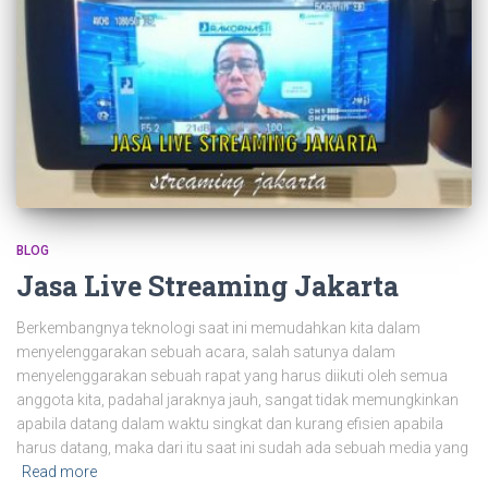
BLOG
Jasa Live Streaming Jakarta
Berkembangnya teknologi saat ini memudahkan kita dalam
menyelenggarakan sebuah acara, salah satunya dalam
menyelenggarakan sebuah rapat yang harus diikuti oleh semua
anggota kita, padahal jaraknya jauh, sangat tidak memungkinkan
apabila datang dalam waktu singkat dan kurang efisien apabila
harus datang, maka dari itu saat ini sudah ada sebuah media yang
Read more