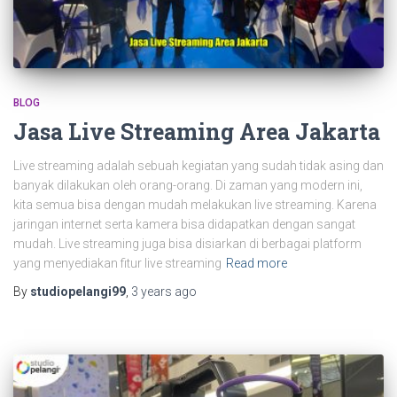
BLOG
Jasa Live Streaming Area Jakarta
Live streaming adalah sebuah kegiatan yang sudah tidak asing dan
banyak dilakukan oleh orang-orang. Di zaman yang modern ini,
kita semua bisa dengan mudah melakukan live streaming. Karena
jaringan internet serta kamera bisa didapatkan dengan sangat
mudah. Live streaming juga bisa disiarkan di berbagai platform
yang menyediakan fitur live streaming
Read more
By
studiopelangi99
,
3 years
ago