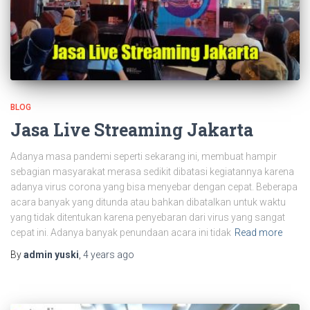
BLOG
Jasa Live Streaming Jakarta
Adanya masa pandemi seperti sekarang ini, membuat hampir
sebagian masyarakat merasa sedikit dibatasi kegiatannya karena
adanya virus corona yang bisa menyebar dengan cepat. Beberapa
acara banyak yang ditunda atau bahkan dibatalkan untuk waktu
yang tidak ditentukan karena penyebaran dari virus yang sangat
cepat ini. Adanya banyak penundaan acara ini tidak
Read more
By
admin yuski
,
4 years
ago