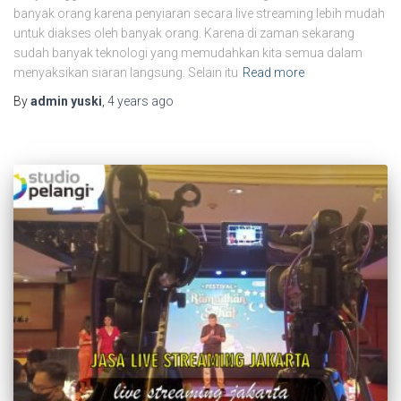
banyak orang karena penyiaran secara live streaming lebih mudah
untuk diakses oleh banyak orang. Karena di zaman sekarang
sudah banyak teknologi yang memudahkan kita semua dalam
menyaksikan siaran langsung. Selain itu
Read more
By
admin yuski
,
4 years
ago