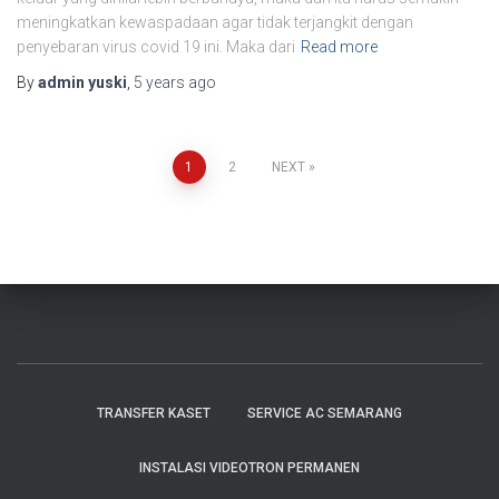
meningkatkan kewaspadaan agar tidak terjangkit dengan
penyebaran virus covid 19 ini. Maka dari
Read more
By
admin yuski
,
5 years
ago
1
2
NEXT
TRANSFER KASET
SERVICE AC SEMARANG
INSTALASI VIDEOTRON PERMANEN