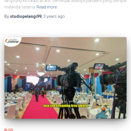
langsung ke lokasi acara. Semenjak adanya pandemi yang sempat
melanda selama
Read more
By
studiopelangi99
,
3 years
ago
BLOG