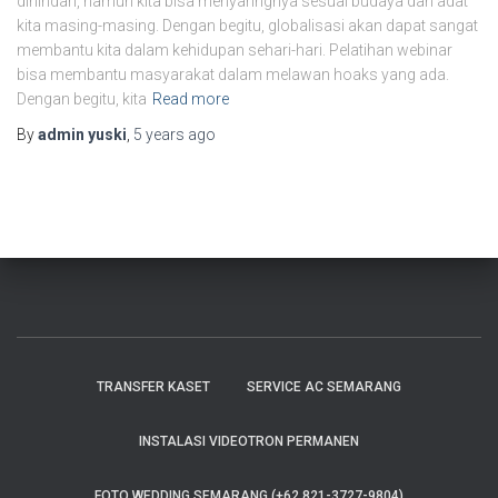
dihindari, namun kita bisa menyaringnya sesuai budaya dan adat
kita masing-masing. Dengan begitu, globalisasi akan dapat sangat
membantu kita dalam kehidupan sehari-hari. Pelatihan webinar
bisa membantu masyarakat dalam melawan hoaks yang ada.
Dengan begitu, kita
Read more
By
admin yuski
,
5 years
ago
TRANSFER KASET
SERVICE AC SEMARANG
INSTALASI VIDEOTRON PERMANEN
FOTO WEDDING SEMARANG (+62 821-3727-9804)