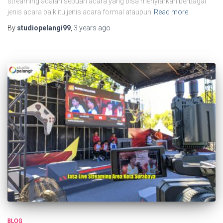
streaming adalah sebuah acara yang bisa menyiarkan berbagai
jenis acara baik itu jenis acara formal ataupun
Read more
By
studiopelangi99
,
3 years
ago
BLOG