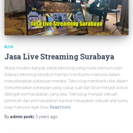
BLOG
Jasa Live Streaming Surabaya
Masa modern banyak sekali teknologi yang mulai bermunculan.
Adanya teknologi tersebut mampu membantu manusia dalam
menyelesaikan pekerjaan mereka. Teknologi membantu kita dalam
menyelesaikan pekerjaan yang cukup sulit dan bisa menjadi solusi
ditengah permasalahan yang ada. Teknologi menjadi sebuah
pemecah dari permasalahan karena merupakan sebuah alat bantu
bagi manusia agar bisa
Read more
By
admin yuski
,
5 years
ago