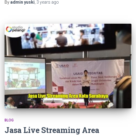
By
admin yuski
,
3 years
ago
BLOG
Jasa Live Streaming Area