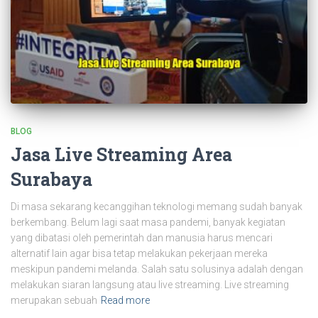
BLOG
Jasa Live Streaming Area
Surabaya
Di masa sekarang kecanggihan teknologi memang sudah banyak
berkembang. Belum lagi saat masa pandemi, banyak kegiatan
yang dibatasi oleh pemerintah dan manusia harus mencari
alternatif lain agar bisa tetap melakukan pekerjaan mereka
meskipun pandemi melanda. Salah satu solusinya adalah dengan
melakukan siaran langsung atau live streaming. Live streaming
merupakan sebuah
Read more