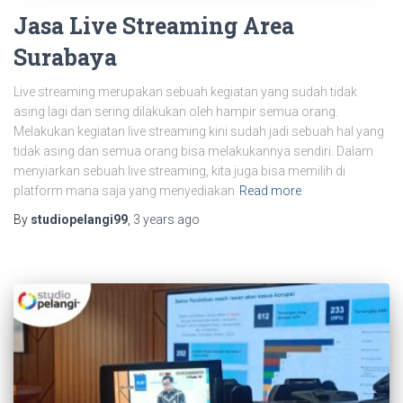
Jasa Live Streaming Area
Surabaya
Live streaming merupakan sebuah kegiatan yang sudah tidak
asing lagi dan sering dilakukan oleh hampir semua orang.
Melakukan kegiatan live streaming kini sudah jadi sebuah hal yang
tidak asing dan semua orang bisa melakukannya sendiri. Dalam
menyiarkan sebuah live streaming, kita juga bisa memilih di
platform mana saja yang menyediakan
Read more
By
studiopelangi99
,
3 years
ago