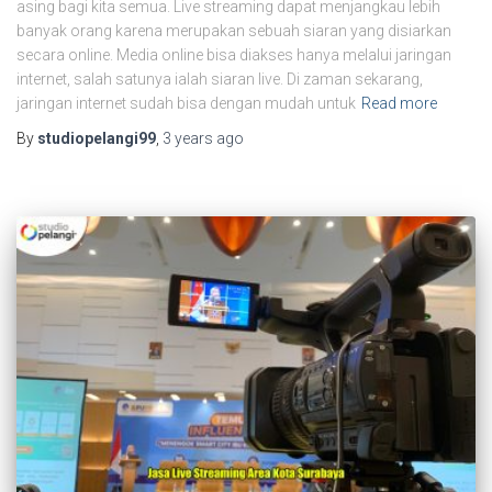
asing bagi kita semua. Live streaming dapat menjangkau lebih
banyak orang karena merupakan sebuah siaran yang disiarkan
secara online. Media online bisa diakses hanya melalui jaringan
internet, salah satunya ialah siaran live. Di zaman sekarang,
jaringan internet sudah bisa dengan mudah untuk
Read more
By
studiopelangi99
,
3 years
ago