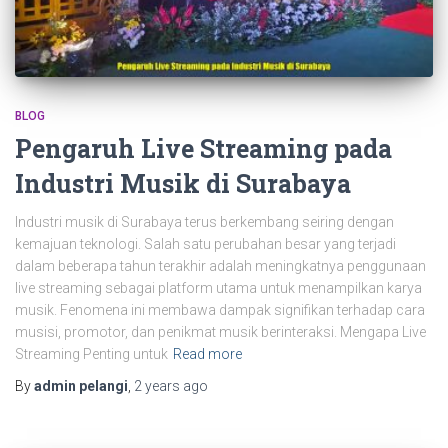
BLOG
Pengaruh Live Streaming pada
Industri Musik di Surabaya
Industri musik di Surabaya terus berkembang seiring dengan
kemajuan teknologi. Salah satu perubahan besar yang terjadi
dalam beberapa tahun terakhir adalah meningkatnya penggunaan
live streaming sebagai platform utama untuk menampilkan karya
musik. Fenomena ini membawa dampak signifikan terhadap cara
musisi, promotor, dan penikmat musik berinteraksi. Mengapa Live
Streaming Penting untuk
Read more
By
admin pelangi
,
2 years
ago