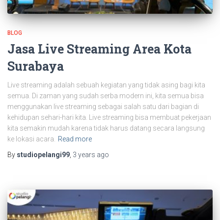
BLOG
Jasa Live Streaming Area Kota
Surabaya
Live streaming adalah sebuah kegiatan yang tidak asing bagi kita
semua. Di zaman yang sudah serba modern ini, kita semua bisa
menggunakan live streaming sebagai salah satu dari bagian di
kehidupan sehari-hari kita. Live streaming bisa membuat pekerjaan
kita semakin mudah karena tidak harus datang secara langsung
ke lokasi acara.
Read more
By
studiopelangi99
,
3 years
ago