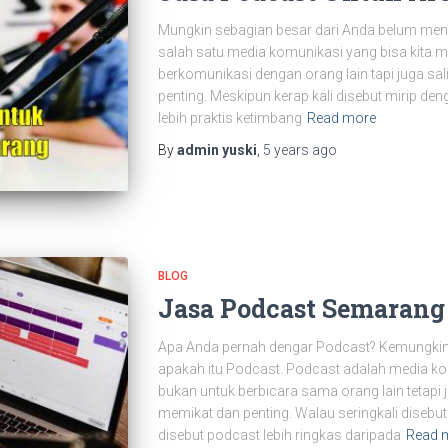
Mungkin sebagian besar dari Anda belum meng
salah satu media komunikasi yang bisa kita 
berkomunikasi dengan orang lain tapi juga sa
penting. Meskipun kerap kali disebut mirip de
lebih praktis ketimbang
Read more
By
admin yuski
,
5 years
ago
BLOG
Jasa Podcast Semarang
Apa Anda pernah dengar Podcast? Kemungkin
apakah itu Podcast. Podcast adalah media ko
bukan untuk berbicara sama orang lain tetap
memikat dan penting. Walau seringkali disebut
disebut podcast lebih ringkas daripada
Read 