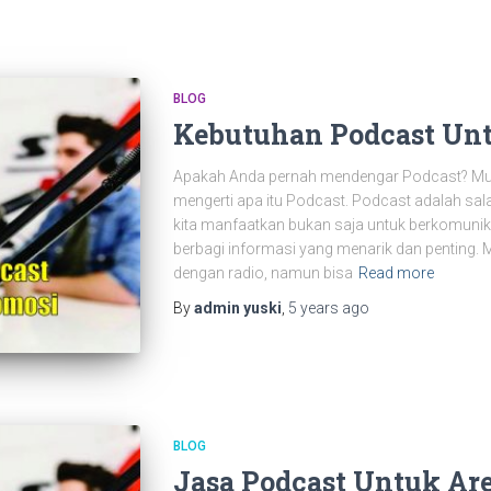
BLOG
Kebutuhan Podcast Un
Apakah Anda pernah mendengar Podcast? Mun
mengerti apa itu Podcast. Podcast adalah sa
kita manfaatkan bukan saja untuk berkomunikas
berbagi informasi yang menarik dan penting. M
dengan radio, namun bisa
Read more
By
admin yuski
,
5 years
ago
BLOG
Jasa Podcast Untuk Ar