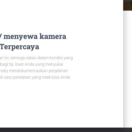
/ menyewa kamera
 Terpercaya
ri ini, semoga selalu dalam kondisi yang
rbagi tip, buat Anda yang menyukai
an hoby mendokumentasikan perjalanan
h satu peralatan yang tidak bisa Anda