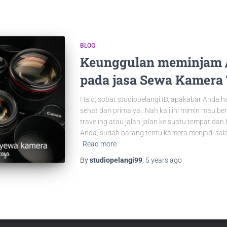
BLOG
Keunggulan meminjam 
pada jasa Sewa Kamera
Halo, sobat studiopelangi.ID, apakabar Anda ha
sehat dan prima ya.. Nah kali ini mimin mau be
traveling atau jalan-jalan ke suatu tempat d
Anda, sudah barang tentu kamera menjadi sala
Read more
By
studiopelangi99
,
5 years
ago