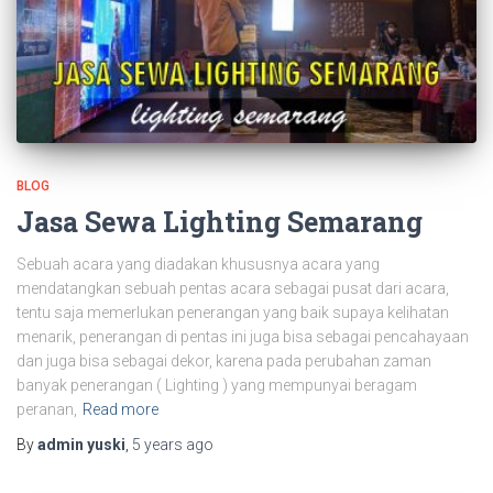
BLOG
Jasa Sewa Lighting Semarang
Sebuah acara yang diadakan khususnya acara yang
mendatangkan sebuah pentas acara sebagai pusat dari acara,
tentu saja memerlukan penerangan yang baik supaya kelihatan
menarik, penerangan di pentas ini juga bisa sebagai pencahayaan
dan juga bisa sebagai dekor, karena pada perubahan zaman
banyak penerangan ( Lighting ) yang mempunyai beragam
peranan,
Read more
By
admin yuski
,
5 years
ago