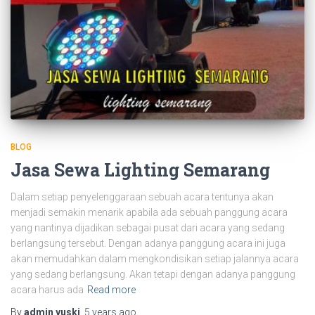
BLOG
Jasa Sewa Lighting Semarang
Dalam setiap penyelenggaraan sebuah acara tentunya akan
menjadi semakin menarik apabila ada sebuah panggung acara
yang nantinya dijadikan sebagai pusat dari acara yang sedang
berlangsung tersebut. Dengan adanya panggung acara ini juga
akan memudahkan dalam mengkondisikan setiap jalannya acara
yang sedang berlangsung. Akan tetapi dengan adanya panggung
acara harus ada
Read more
By
admin yuski
,
5 years
ago