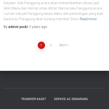
berjalan. Ada Panggung acara akan menambahkan situasi jadi
lebih Maria dan nikmat untuk dilihat. Namun jika Panggung acara
cuman sebuah Panggung tanpa dekor dan penerangan yang baik
karena itu Panggung akan kurang memikat. Disini
Read more
By
admin yuski
,
5 years
ago
1
2
NEXT
TRANSFER KASET
SERVICE AC SEMARANG