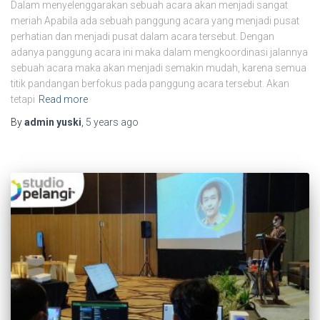
Dalam menyelenggarakan sebuah acara akan menjadi sangat
meriah Apabila ada sebuah panggung acara yang menjadi pusat
perhatian dan menjadi pusat dalam acara tersebut. Dengan
adanya panggung acara ini maka dalam mengkoordinasi jalannya
sebuah acara maka akan menjadi semakin mudah, karena semua
titik pandangan berfokus pada panggung acara tersebut. Akan
tetapi
Read more
By
admin yuski
,
5 years
ago