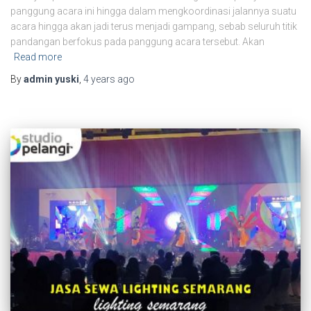
panggung acara ini hingga dalam mengkoordinasi jalannya suatu
acara hingga akan jadi terus menjadi gampang, sebab seluruh titik
pandangan berfokus pada panggung acara tersebut. Akan
Read more
By
admin yuski
,
4 years
ago