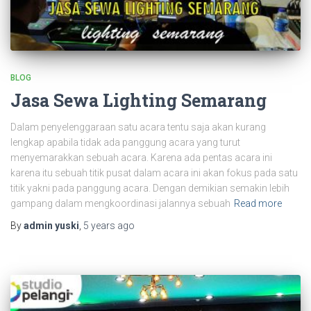
BLOG
Jasa Sewa Lighting Semarang
Dalam penyelenggaraan satu acara tentu saja akan kurang
lengkap apabila tidak ada panggung acara yang turut
menyemarakkan sebuah acara. Karena ada pentas acara ini
karena itu sebuah titik pusat dalam acara ini akan fokus pada satu
titik yakni pada panggung acara. Dengan demikian semakin lebih
gampang dalam mengkoordinasi jalannya sebuah
Read more
By
admin yuski
,
5 years
ago