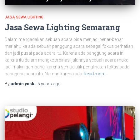
JASA SEWA LIGHTING
Jasa Sewa Lighting Semarang
Dalam mengadakan sebuah acara bisa menjadi benar-benar
meriah Jika ada sebuah panggung acara sebagai fokus perhatian
dan jadi pusat pada acara itu. Karena ada panggung acara ini
karena itu dalam mengkoordinasi jalannya sebuah acara maka
jadi makin gampang, karena semua titik penglihatan fokus pada
panggung acara itu. Namun karena ada
Read more
By
admin yuski
,
5 years
ago