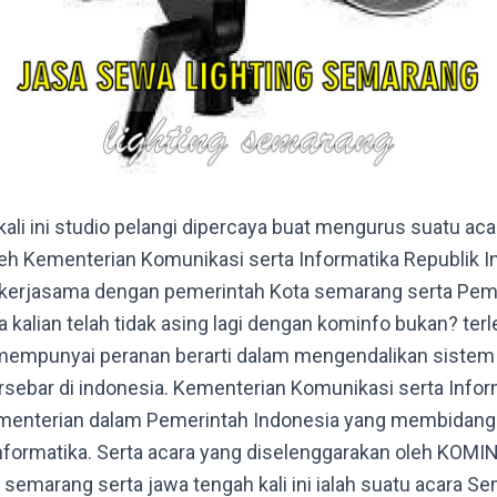
li ini studio pelangi dipercaya buat mengurus suatu aca
eh Kementerian Komunikasi serta Informatika Republik I
erjasama dengan pemerintah Kota semarang serta Pem
kalian telah tidak asing lagi dengan kominfo bukan? ter
o mempunyai peranan berarti dalam mengendalikan sistem
rsebar di indonesia. Kementerian Komunikasi serta Infor
ementerian dalam Pemerintah Indonesia yang membidang
nformatika. Serta acara yang diselenggarakan oleh KOMI
semarang serta jawa tengah kali ini ialah suatu acara S