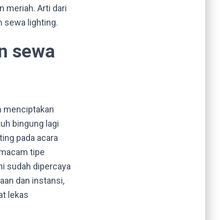
meriah. Arti dari
 sewa lighting.
an sewa
m menciptakan
tuh bingung lagi
ting pada acara
 macam tipe
ami sudah dipercaya
an dan instansi,
at lekas