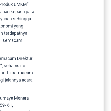
g Produk UMKM“.
arahan kepada para
layanan sehingga
konomi yang
an terdapatnya
mal semacam
semacam Direktur
, sehabis itu
‘ serta bermacam
i jalannya acara
 Gumaya Menara
59- 61,