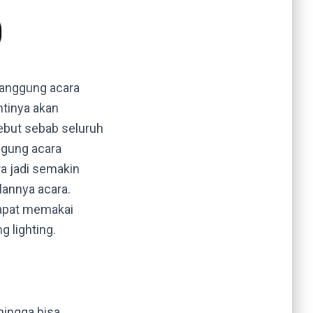
panggung acara
ntinya akan
ebut sebab seluruh
ggung acara
a jadi semakin
annya acara.
apat memakai
g lighting.
hingga bisa