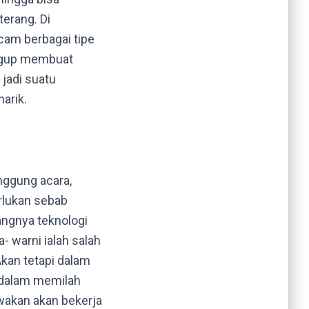
terang. Di
cam berbagai tipe
nggup membuat
 jadi suatu
arik.
ggung acara,
rlukan sebab
angnya teknologi
 warni ialah salah
kan tetapi dalam
t dalam memilah
wakan akan bekerja