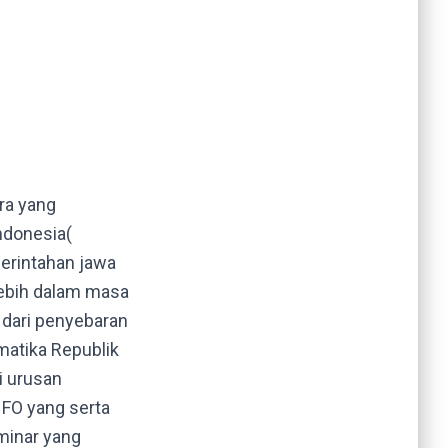
ra yang
ndonesia(
erintahan jawa
lebih dalam masa
 dari penyebaran
matika Republik
i urusan
NFO yang serta
eminar yang