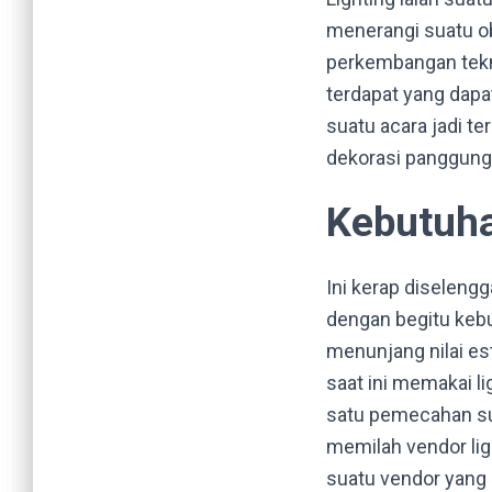
menerangi suatu obj
perkembangan tekno
terdapat yang dap
suatu acara jadi te
dekorasi panggung
Kebutuha
Ini kerap diselen
dengan begitu keb
menunjang nilai es
saat ini memakai l
satu pemecahan su
memilah vendor lig
suatu vendor yang 