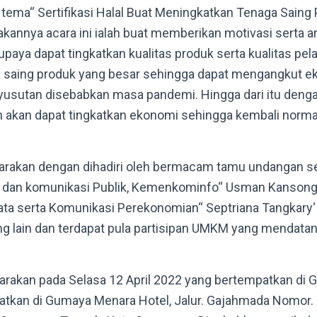
tema“ Sertifikasi Halal Buat Meningkatkan Tenaga Sain
akannya acara ini ialah buat memberikan motivasi serta 
paya dapat tingkatkan kualitas produk serta kualitas pe
saing produk yang besar sehingga dapat mengangkut e
yusutan disebabkan masa pandemi. Hingga dari itu deng
kan akan dapat tingkatkan ekonomi sehingga kembali nor
ggarakan dengan dihadiri oleh bermacam tamu undangan 
i dan komunikasi Publik, Kemenkominfo“ Usman Kansong“
Data serta Komunikasi Perekonomian“ Septriana Tangkary
 lain dan terdapat pula partisipan UMKM yang mendatang
garakan pada Selasa 12 April 2022 yang bertempatkan di
atkan di Gumaya Menara Hotel, Jalur. Gajahmada Nomor. 