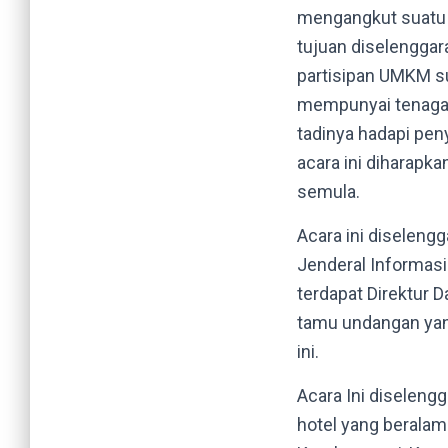
mengangkut suatu 
tujuan diselenggar
partisipan UMKM su
mempunyai tenaga 
tadinya hadapi pen
acara ini diharap
semula.
Acara ini diselen
Jenderal Informas
terdapat Direktur 
tamu undangan yang
ini.
Acara Ini diseleng
hotel yang beralam