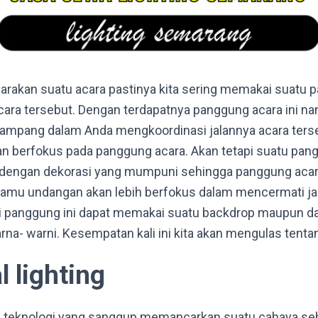
rakan suatu acara pastinya kita sering memakai suatu 
acara tersebut. Dengan terdapatnya panggung acara ini na
ampang dalam Anda mengkoordinasi jalannya acara ters
n berfokus pada panggung acara. Akan tetapi suatu pan
 dengan dekorasi yang mumpuni sehingga panggung acar
tamu undangan akan lebih berfokus dalam mencermati jal
 panggung ini dapat memakai suatu backdrop maupun d
rna- warni. Kesempatan kali ini kita akan mengulas tentan
 lighting
tu teknologi yang sanggup memancarkan suatu cahaya se