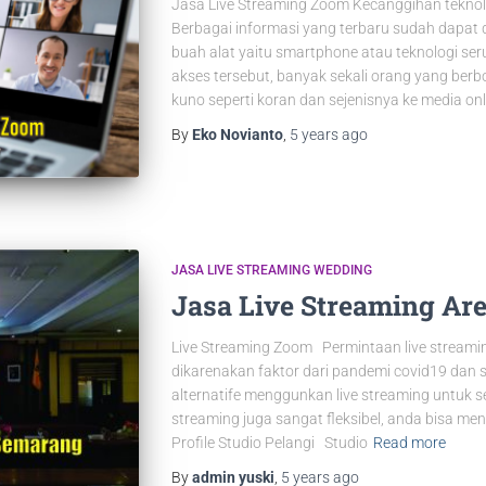
Jasa Live Streaming Zoom Kecanggihan teknolo
Berbagai informasi yang terbaru sudah dapa
buah alat yaitu smartphone atau teknologi s
akses tersebut, banyak sekali orang yang ber
kuno seperti koran dan sejenisnya ke media onl
By
Eko Novianto
,
5 years
ago
JASA LIVE STREAMING WEDDING
Jasa Live Streaming Ar
Live Streaming Zoom Permintaan live streaming
dikarenakan faktor dari pandemi covid19 dan s
alternatife menggunkan live streaming untuk s
streaming juga sangat fleksibel, anda bisa m
Profile Studio Pelangi Studio
Read more
By
admin yuski
,
5 years
ago