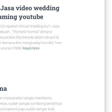
 Jasa video wedding
eaming youtube
s Apakah Virtual Wedding itu? | Jasa
sebuah , “The New Normal” dimana
asyarakat kita berada dalam situasi di
ni damana kita menghadapi kondisi “new
n aturan PSBB
Read more
ana
mian masyarakat sangat membantu
nesia, sudah sangat sombong berdirinya
 koperasi juga sudah sangat baik.