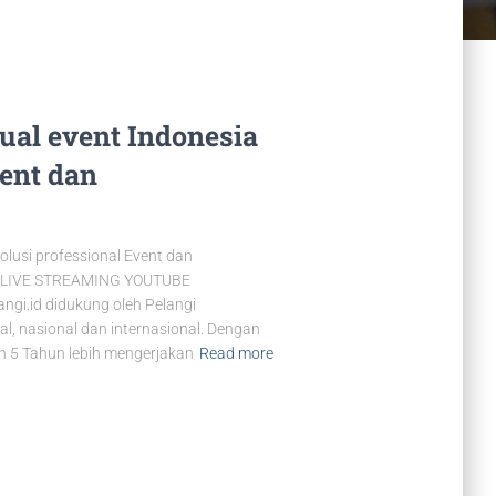
rtual event Indonesia
vent dan
Solusi professional Event dan
& LIVE STREAMING YOUTUBE
angi.id didukung oleh Pelangi
l, nasional dan internasional. Dengan
 5 Tahun lebih mengerjakan
Read more