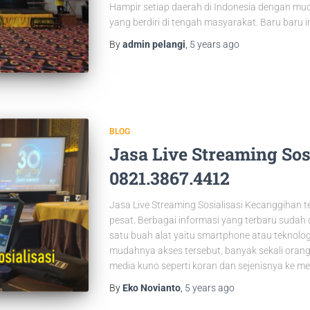
Hampir setiap daerah di Indonesia dengan mu
yang berdiri di tengah masyarakat. Baru baru in
By
admin pelangi
,
5 years
ago
BLOG
Jasa Live Streaming Sosi
0821.3867.4412
Jasa Live Streaming Sosialisasi Kecanggihan t
pesat. Berbagai informasi yang terbaru suda
satu buah alat yaitu smartphone atau teknolog
mudahnya akses tersebut, banyak sekali oran
media kuno seperti koran dan sejenisnya ke med
By
Eko Novianto
,
5 years
ago