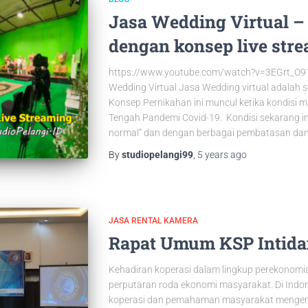
Jasa Wedding Virtual –
dengan konsep live str
https://www.youtube.com/watch?v=3EGrt_O91Z
Wedding Virtual Jasa Wedding virtual adalah 
Konsep Pernikahan ini muncul ketika kondisi m
Tengah Pandemi Covid-19. Kondisi sekarang i
normal” dan dengan berbagai pembatasan da
By
studiopelangi99
,
5 years
ago
JASA RENTAL KAMERA
Rapat Umum KSP Intid
Kehadiran koperasi dalam lingkup perekono
perputaran roda ekonomi masyarakat. Di Indo
koperasi dan pemahaman masyarakat mengenai