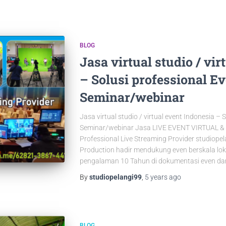
BLOG
Jasa virtual studio / vi
– Solusi professional E
Seminar/webinar
Jasa virtual studio / virtual event Indonesia – 
Seminar/webinar Jasa LIVE EVENT VIRTUAL 
Professional Live Streaming Provider studiopel
Production hadir mendukung even berskala loka
pengalaman 10 Tahun di dokumentasi even dan
By
studiopelangi99
,
5 years
ago
BLOG