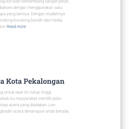
gi kini kian berkembang sangat pesat.
t diakses dengan menggunakan satu
erupa yang lainnya. Dengan mudahnya
bondong-bondong beralih dari media
ine
Read more
ea Kota Pekalongan
 untuk saat ini cukup tinggi,
ebab itu masyarakat memilih jalan
etiap acara yang diadakan. Live
enghadiri acara dimanapun anda berada.