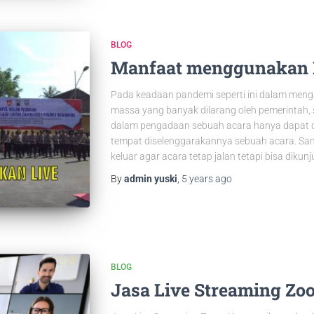
BLOG
Manfaat menggunakan L
Pada keadaan pandemi seperti ini dalam men
massa yang banyak dilarang oleh pemerintah
dalam pengadaan sebuah acara hanya dapat d
tempat diselenggarakannya sebuah acara. Sam
keluar agar acara tetap jalan tetapi bisa diku
By
admin yuski
,
5 years
ago
BLOG
Jasa Live Streaming Zo