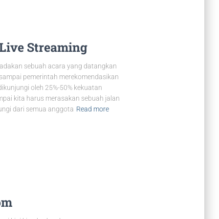
ive Streaming
gadakan sebuah acara yang datangkan
, sampai pemerintah merekomendasikan
ikunjungi oleh 25%-50% kekuatan
pai kita harus merasakan sebuah jalan
njungi dari semua anggota
Read more
om