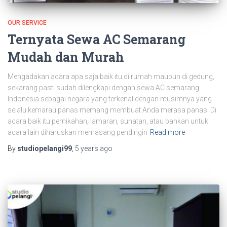
OUR SERVICE
Ternyata Sewa AC Semarang
Mudah dan Murah
Mengadakan acara apa saja baik itu di rumah maupun di gedung,
sekarang pasti sudah dilengkapi dengan sewa AC semarang.
Indonesia sebagai negara yang terkenal dengan musimnya yang
selalu kemarau panas memang membuat Anda merasa panas. Di
acara baik itu pernikahan, lamaran, sunatan, atau bahkan untuk
acara lain diharuskan memasang pendingin
Read more
By
studiopelangi99
,
5 years
ago