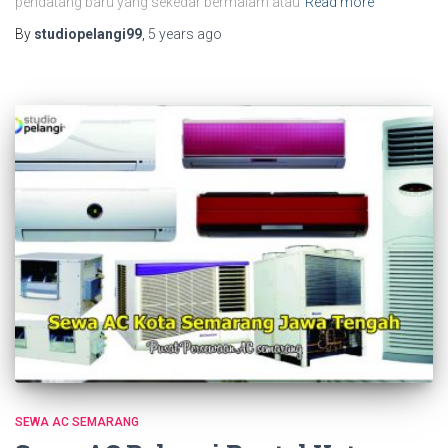
pendatang baru yang sekedar bermalam atau
Read more
By
studiopelangi99
,
5 years
ago
SEWA AC SEMARANG