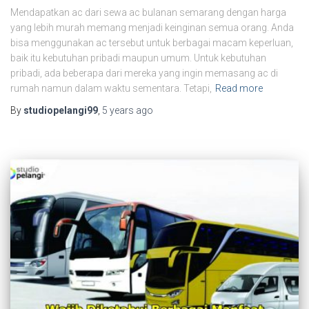
Mendapatkan ac dari sewa ac bulanan semarang dengan harga
yang lebih murah memang menjadi keinginan semua orang. Anda
bisa menggunakan ac tersebut untuk berbagai macam keperluan,
baik itu kebutuhan pribadi maupun umum. Untuk kebutuhan
pribadi, ada beberapa dari mereka yang ingin memasang ac di
rumah namun dalam waktu sementara. Tetapi,
Read more
By
studiopelangi99
,
5 years
ago