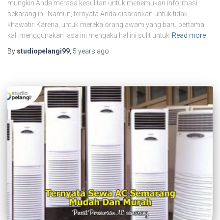
mungkin Anda merasa kesulitan untuk menemukan informasi
sekarang ini. Namun, ternyata Anda disarankan untuk tidak
khawatir. Karena, untuk mereka orang awam yang baru pertama
kali menggunakan jasa ini mengaku hal ini sulit untuk
Read more
By
studiopelangi99
,
5 years
ago