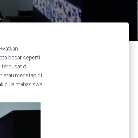
ewatkan.
ota besar seperti
 terpusat di
m atau menetap di
ak pula mahasiswa