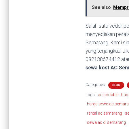
See also
Mempro
Salah satu vedor pe
menyediakan perala
Semarang. Kami si
yang terjangkau. Ji
082138674412 atau 
sewa kost AC Se
Categories:
BLOG
Tags:
ac portable
har
harga sewa ac semar
rental ac semarang
se
sewa ac di semarang