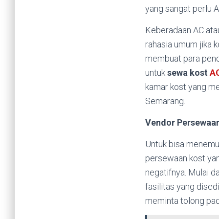
yang sangat perlu A
Keberadaan AC atau
rahasia umum jika k
membuat para pendu
untuk
sewa kost
A
kamar kost yang men
Semarang.
Vendor Persewaa
Untuk bisa menemuk
persewaan kost yang
negatifnya. Mulai d
fasilitas yang dised
meminta tolong pad