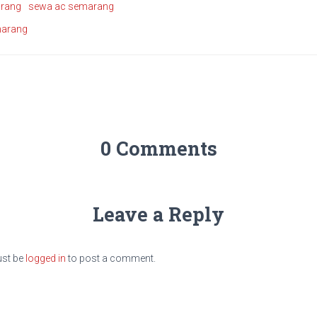
arang
sewa ac semarang
marang
0 Comments
Leave a Reply
st be
logged in
to post a comment.