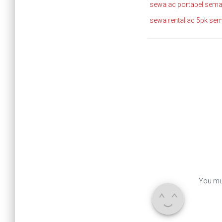
sewa ac portabel sem
sewa rental ac 5pk se
You mu