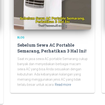
BLOG
Sebelum Sewa AC Portable
Semarang, Perhatikan 3 Hal Ini!
Saat ini jasa sewa AC portable Semarang cukup
banyak dan menyediakan berbagai macam
sewa AC yang bisa Anda sesuaikan dengan
kebutuhan. Ada kebanyakan kalangan yang
memang menggunakan jenis AC yang tidak
terlalu besar untuk acara
Read more