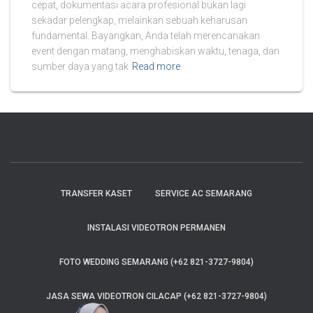
cepat, dokumentasi acara profesional bukan lagi
sekadar pelengkap, melainkan sebuah keharusan
fundamental. Bayangkan, Anda telah merencanakan
event dengan matang, menghabiskan waktu, tenaga, dan
sumber daya yang tak
Read more
TRANSFER KASET
SERVICE AC SEMARANG
INSTALASI VIDEOTRON PERMANEN
FOTO WEDDING SEMARANG (+62 821-3727-9804)
JASA SEWA VIDEOTRON CILACAP (+62 821-3727-9804)