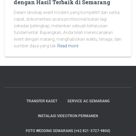
dengan Hasil Terbaik di Semarang
Dalam lanskap event modern yang kompetitif dan serba
cepat, dokumentasi acara profesional bukan lagi
sekadar pelengkap, melainkan sebuah keharusan
fundamental. Bayangkan, Anda telah merencanakan
event dengan matang, menghabiskan waktu, tenaga, dan
sumber daya yang tak
Read more
TRANSFER KASET
SERVICE AC SEMARANG
INSTALASI VIDEOTRON PERMANEN
FOTO WEDDING SEMARANG (+62 821-3727-9804)