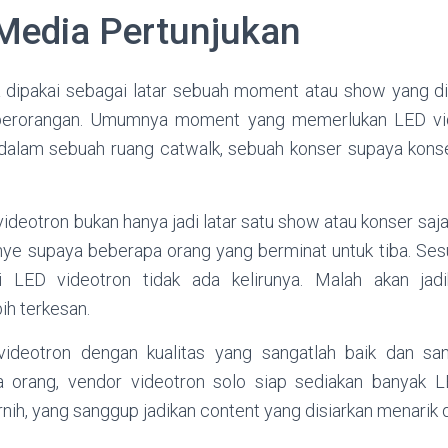
Media Pertunjukan
a dipakai sebagai latar sebuah moment atau show yang d
 perorangan. Umumnya moment yang memerlukan LED vid
alam sebuah ruang catwalk, sebuah konser supaya konser
videotron bukan hanya jadi latar satu show atau konser saja
nye supaya beberapa orang yang berminat untuk tiba. S
 LED videotron tidak ada kelirunya. Malah akan ja
ih terkesan.
ideotron dengan kualitas yang sangatlah baik dan s
a orang, vendor videotron solo siap sediakan banyak L
nih, yang sanggup jadikan content yang disiarkan menarik d