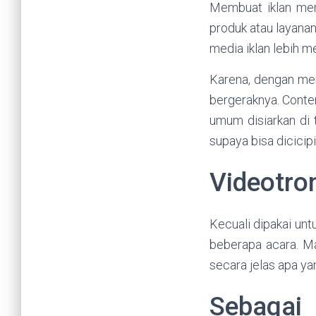
Membuat iklan mem
produk atau layana
media iklan lebih m
Karena, dengan mem
bergeraknya. Conte
umum disiarkan di
supaya bisa dicicip
Videotro
Kecuali dipakai unt
beberapa acara. Ma
secara jelas apa ya
Sebagai