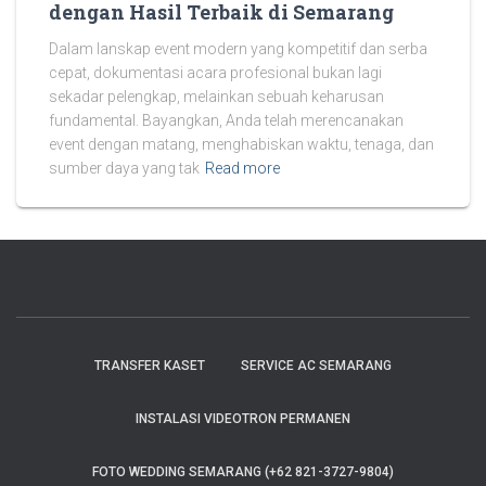
dengan Hasil Terbaik di Semarang
Dalam lanskap event modern yang kompetitif dan serba
cepat, dokumentasi acara profesional bukan lagi
sekadar pelengkap, melainkan sebuah keharusan
fundamental. Bayangkan, Anda telah merencanakan
event dengan matang, menghabiskan waktu, tenaga, dan
sumber daya yang tak
Read more
TRANSFER KASET
SERVICE AC SEMARANG
INSTALASI VIDEOTRON PERMANEN
FOTO WEDDING SEMARANG (+62 821-3727-9804)