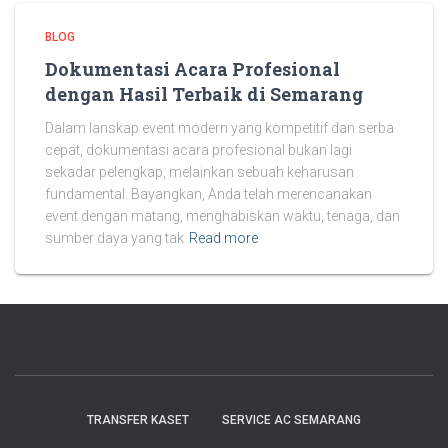
BLOG
Dokumentasi Acara Profesional
dengan Hasil Terbaik di Semarang
Dalam lanskap event modern yang kompetitif dan serba
cepat, dokumentasi acara profesional bukan lagi
sekadar pelengkap, melainkan sebuah keharusan
fundamental. Bayangkan, Anda telah merencanakan
event dengan matang, menghabiskan waktu, tenaga, dan
sumber daya yang tak
Read more
TRANSFER KASET
SERVICE AC SEMARANG