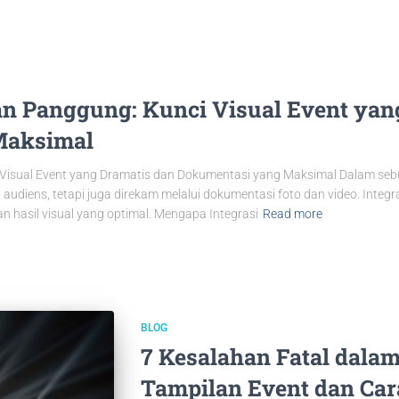
dan Panggung: Kunci Visual Event yan
Maksimal
 Visual Event yang Dramatis dan Dokumentasi yang Maksimal Dalam sebua
h audiens, tetapi juga direkam melalui dokumentasi foto dan video. Integ
 hasil visual yang optimal. Mengapa Integrasi
Read more
BLOG
7 Kesalahan Fatal dal
Tampilan Event dan Car