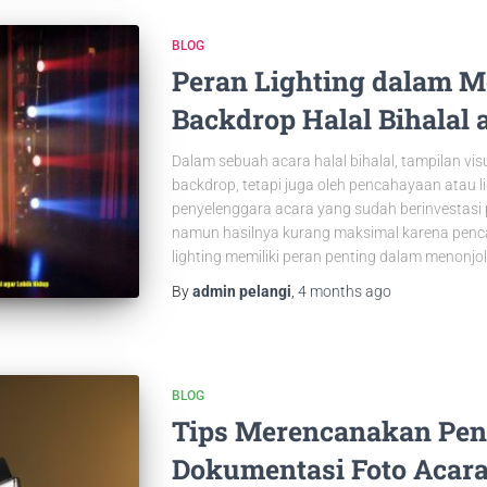
BLOG
Peran Lighting dalam 
Backdrop Halal Bihalal 
Dalam sebuah acara halal bihalal, tampilan vis
backdrop, tetapi juga oleh pencahayaan atau 
penyelenggara acara yang sudah berinvestasi
namun hasilnya kurang maksimal karena penca
lighting memiliki peran penting dalam menonjo
By
admin pelangi
,
4 months
ago
BLOG
Tips Merencanakan Pe
Dokumentasi Foto Acara