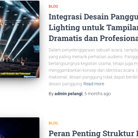
BLOG
Integrasi Desain Pangg
Lighting untuk Tampila
Dramatis dan Profesion
Dalam penyelenggaraan sebuah acara, tampil
yang paling menarik perhatian audiens. Pang
berlangsungnya kegiatan utama, tetapi juga me
menggambarkan konsep dan identitas acara. 
maksimal, desain panggung tidak dapat berdiri 
desain panggung
Read more
By
admin pelangi
,
5 months
ago
BLOG
Peran Penting Struktur