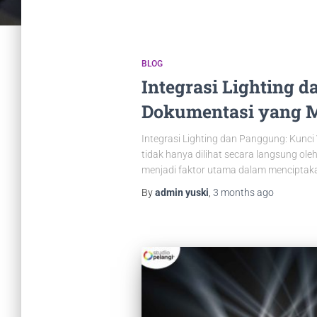
BLOG
Integrasi Lighting 
Dokumentasi yang 
Integrasi Lighting dan Panggung: Kunci
tidak hanya dilihat secara langsung ole
menjadi faktor utama dalam menciptakan
By
admin yuski
,
3 months
ago