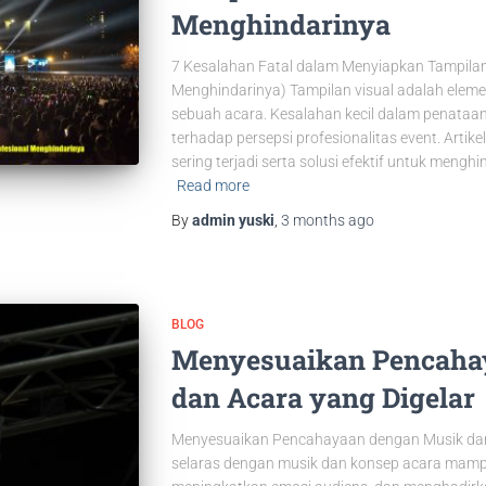
Menghindarinya
7 Kesalahan Fatal dalam Menyiapkan Tampilan
Menghindarinya) Tampilan visual adalah eleme
sebuah acara. Kesalahan kecil dalam penataa
terhadap persepsi profesionalitas event. Art
sering terjadi serta solusi efektif untuk meng
Read more
By
admin yuski
,
3 months
ago
BLOG
Menyesuaikan Pencaha
dan Acara yang Digelar
Menyesuaikan Pencahayaan dengan Musik dan 
selaras dengan musik dan konsep acara mamp