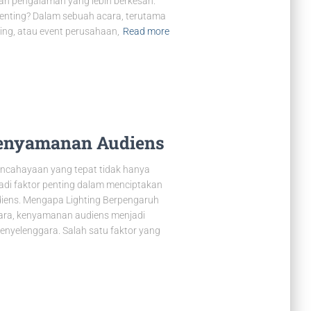
an pengalaman yang lebih berkesan.
Penting? Dalam sebuah acara, terutama
ring, atau event perusahaan,
Read more
Kenyamanan Audiens
ncahayaan yang tepat tidak hanya
adi faktor penting dalam menciptakan
iens. Mengapa Lighting Berpengaruh
ra, kenyamanan audiens menjadi
penyelenggara. Salah satu faktor yang