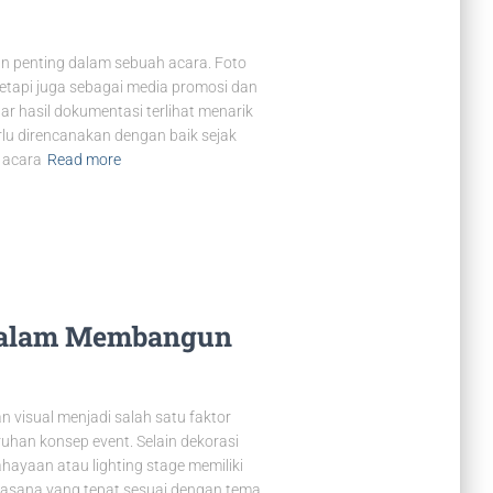
n penting dalam sebuah acara. Foto
 tetapi juga sebagai media promosi dan
gar hasil dokumentasi terlihat menarik
rlu direncanakan dengan baik sejak
 acara
Read more
 dalam Membangun
 visual menjadi salah satu faktor
uhan konsep event. Selain dekorasi
hayaan atau lighting stage memiliki
uasana yang tepat sesuai dengan tema