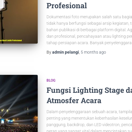
Profesional
Dokumentasi foto merupakan salah satu bagia
tidak hanya berfungsi sebagai arsip kegiatan,
bahan publikasi di berbagai platform digital. A
dan profesional, pencahayaan atau lighting pe
tahap persiapan acara. Banyak penyelenggara
By
admin pelangi
,
5 months
ago
BLOG
Fungsi Lighting Stage
Atmosfer Acara
Dalam penyelenggaraan sebuah acara, tampilan
penting yang menentukan keberhasilan keselur
panggung, backdrop, dan LED videotron, penca
peran yang sangat vital dalam menciptakan s