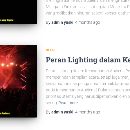
meningkatkan emosi audiens, dan menghadirk
Mengapa Sinkronisasi Lighting dan Musik Itu 
yang melibatkan hiburan seperti konser, gathe
By
admin yuski
,
4 months
ago
BLOG
Peran Lighting dalam 
Peran Lighting dalam Kenyamanan Audiens Pe
memperindah tampilan acara, tetapi juga menj
kenyamanan dan pengalaman terbaik bagi aud
pada Kenyamanan Audiens? Dalam sebuah aca
prioritas utama yang harus diperhatikan oleh 
sering
Read more
By
admin yuski
,
4 months
ago