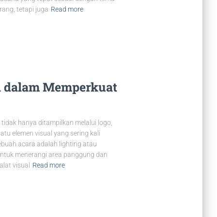
ang, tetapi juga
Read more
an dalam Memperkuat
idak hanya ditampilkan melalui logo,
tu elemen visual yang sering kali
buah acara adalah lighting atau
 untuk menerangi area panggung dan
lat visual
Read more