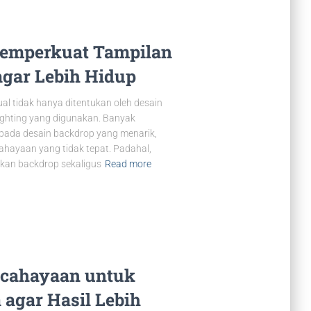
Memperkuat Tampilan
agar Lebih Hidup
ual tidak hanya ditentukan oleh desain
lighting yang digunakan. Banyak
 pada desain backdrop yang menarik,
hayaan yang tidak tepat. Padahal,
lkan backdrop sekaligus
Read more
ncahayaan untuk
 agar Hasil Lebih