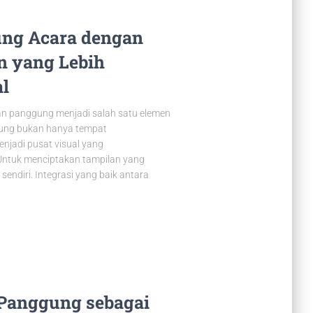
ung Acara dengan
n yang Lebih
al
an panggung menjadi salah satu elemen
gung bukan hanya tempat
njadi pusat visual yang
Untuk menciptakan tampilan yang
sendiri. Integrasi yang baik antara
 Panggung sebagai