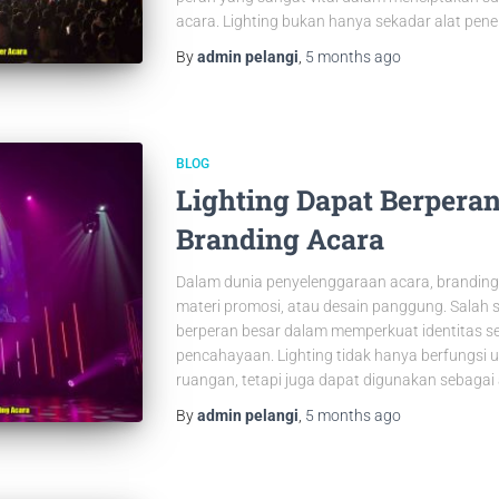
acara. Lighting bukan hanya sekadar alat pener
By
admin pelangi
,
5 months
ago
BLOG
Lighting Dapat Berper
Branding Acara
Dalam dunia penyelenggaraan acara, branding t
materi promosi, atau desain panggung. Salah sa
berperan besar dalam memperkuat identitas se
pencahayaan. Lighting tidak hanya berfungsi
ruangan, tetapi juga dapat digunakan sebagai a
By
admin pelangi
,
5 months
ago