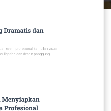
g Dramatis dan
h event profesional, tampilan visual
rasi lighting dan desain panggung
am Menyiapkan
a Profesional