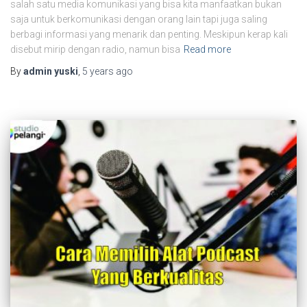
salah satu media komunikasi yang bisa kita manfaatkan bukan
saja untuk berkomunikasi dengan orang lain tapi juga saling
berbagi informasi yang menarik dan penting. Meskipun kerap kali
disebut mirip dengan radio, namun bisa
Read more
By
admin yuski
,
5 years
ago