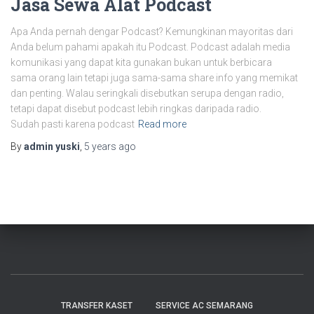
Jasa Sewa Alat Podcast
Apa Anda pernah dengar Podcast? Kemungkinan mayoritas dari
Anda belum pahami apakah itu Podcast. Podcast adalah media
komunikasi yang dapat kita gunakan bukan untuk berbicara
sama orang lain tetapi juga sama-sama share info yang memikat
dan penting. Walau seringkali disebutkan serupa dengan radio,
tetapi dapat disebut podcast lebih ringkas daripada radio.
Sudah pasti karena podcast
Read more
By
admin yuski
,
5 years
ago
TRANSFER KASET
SERVICE AC SEMARANG