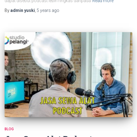
dapat disebut podcast lebih ringkas daripada
Read more
By
admin yuski
,
5 years
ago
BLOG