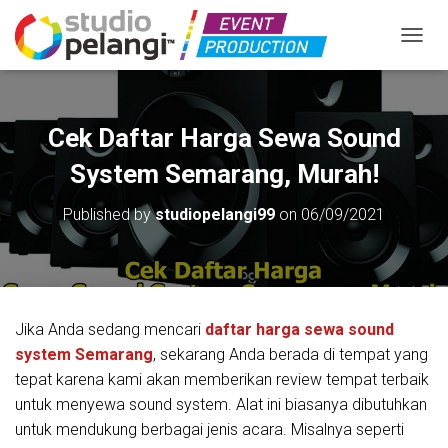
TOGGL
Cek Daftar Harga Sewa Sound
System Semarang, Murah!
Published by
studiopelangi99
on
06/09/2021
Jika Anda sedang mencari
daftar harga sewa sound
system Semarang
, sekarang Anda berada di tempat yang
tepat karena kami akan memberikan review tempat terbaik
untuk menyewa sound system. Alat ini biasanya dibutuhkan
untuk mendukung berbagai jenis acara. Misalnya seperti