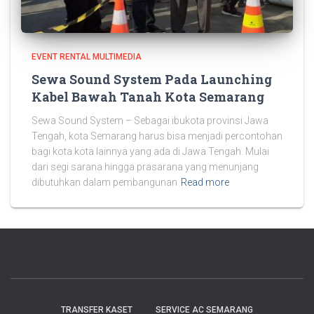
EVENT RENTAL MULTIMEDIA
Sewa Sound System Pada Launching
Kabel Bawah Tanah Kota Semarang
Sewa Sound System – Sebagai ibukota provinsi Jawa
Tengah, kota Semarang harus bisa menjadi percontohan
bagi kota kota lainnya yang ada di Jawa Tengah. Mulai
dari segi sarana hingga prasarana yang menunjang
dibutuhkan dalam pembangunan
Read more
TRANSFER KASET
SERVICE AC SEMARANG