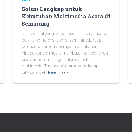
Solusi Lengkap untuk
Kebutuhan Multimedia Acara di
Semarang
Di era digital yang serba cepat ini, setiap acara,
baik itu konferensi bisnis, seminar edukatif,
peluncuran produk, perayaan pernikahan,
hingga konser musik, membutuhkan sentuhan
profesionalisme tinggi dalam aspek
multimedia. Tantangan utama yang kerap
dihadapi oleh
Read more