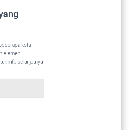
 yang
 beberapa kota
an elemen
uk info selanjutnya