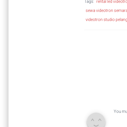
Tags:
rental led videotr
sewa videotron semar
videotron studio pelang
You mu