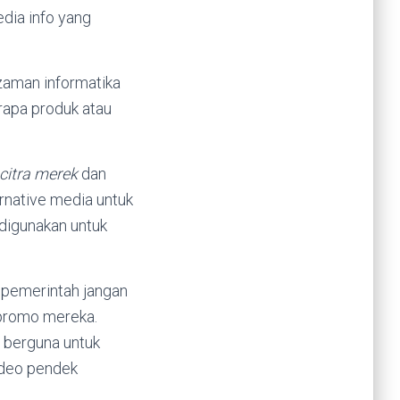
edia info yang
 zaman informatika
rapa produk atau
citra merek
dan
rnative media untuk
 digunakan untuk
n pemerintah jangan
 promo mereka.
 berguna untuk
video pendek