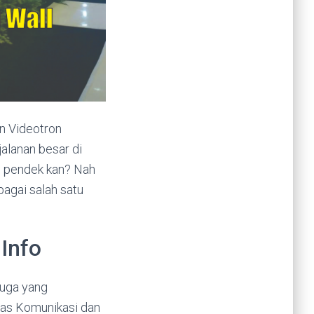
an Videotron
jalanan besar di
eo pendek kan? Nah
agai salah satu
Info
juga yang
nas Komunikasi dan