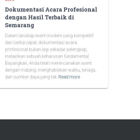
Dokumentasi Acara Profesional
dengan Hasil Terbaik di
Semarang
Dalam lanskap event modern yang kompetitif
dan serba cepat, dokumentasi acara
profesional bukan lagi sekadar pelengkap,
melainkan sebuah keharusan fundamental.
Bayangkan, Anda telah merencanakan event
dengan matang, menghabiskan waktu, tenaga,
dan sumber daya yang tak
Read more