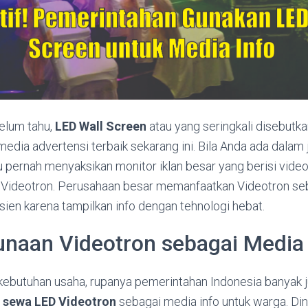
elum tahu,
LED Wall Screen
atau yang seringkali disebutk
media advertensi terbaik sekarang ini. Bila Anda ada dalam 
u pernah menyaksikan monitor iklan besar yang berisi vid
n Videotron. Perusahaan besar memanfaatkan Videotron seb
isien karena tampilkan info dengan tehnologi hebat.
naan Videotron sebagai Media 
kebutuhan usaha, rupanya pemerintahan Indonesia banyak 
n
sewa LED Videotron
sebagai media info untuk warga. Di