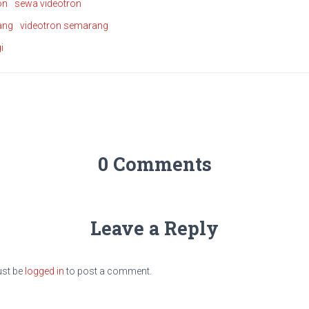
on
sewa videotron
ang
videotron semarang
i
0 Comments
Leave a Reply
st be
logged in
to post a comment.