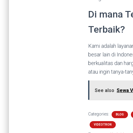
Di mana T
Terbaik?
Kami adalah layana
besar lain di Indo
berkualitas dan har
atau ingin tanya-ta
See also
Sewa V
Categories:
BLOG
VIDEOTRON