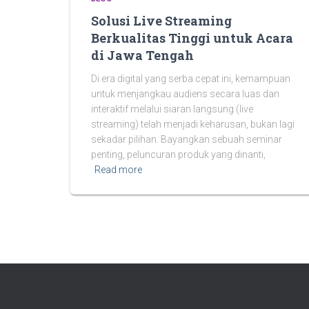
Solusi Live Streaming
Berkualitas Tinggi untuk Acara
di Jawa Tengah
Di era digital yang serba cepat ini, kemampuan
untuk menjangkau audiens secara luas dan
interaktif melalui siaran langsung (live
streaming) telah menjadi keharusan, bukan lagi
sekadar pilihan. Bayangkan sebuah seminar
penting, peluncuran produk yang dinanti,
Read more