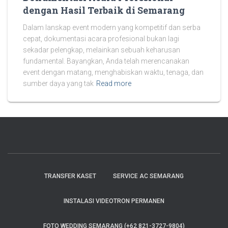
dengan Hasil Terbaik di Semarang
Dalam lanskap event modern yang kompetitif dan serba
cepat, dokumentasi acara profesional bukan lagi
sekadar pelengkap, melainkan sebuah keharusan
fundamental. Bayangkan, Anda telah merencanakan
event dengan matang, menghabiskan waktu, tenaga, dan
sumber daya yang tak
Read more
TRANSFER KASET
SERVICE AC SEMARANG
INSTALASI VIDEOTRON PERMANEN
FOTO WEDDING SEMARANG (+62 821-3727-9804)