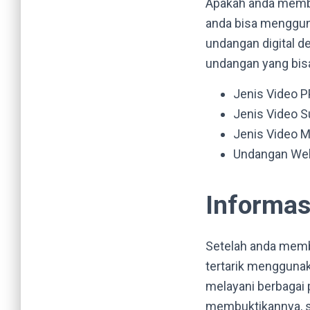
Apakah anda membu
anda bisa mengguna
undangan digital d
undangan yang bisa 
Jenis Video 
Jenis Video S
Jenis Video 
Undangan We
Informa
Setelah anda memba
tertarik menggunak
melayani berbagai 
membuktikannya, s