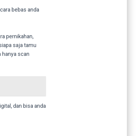
ecara bebas anda
ara pernikahan,
iapa saja tamu
n hanya scan
ital, dan bisa anda