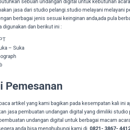
tuhkan sebuah undangan digital untuk kebutuhan acara a
kan jasa dari studio pelangi.studio melayani melayani
engan berbagai jenis sesuai keinginan anda,ada pula berba
digunakan dan berikut ini :
PPT
uka – Suka
Mograph
b
si Pemesanan
ca artikel yang kami bagikan pada kesempatan kali ini 
an jasa pembuatan undangan digital yang dimiliki studio 
pembuatan undangan digital untuk berbagai macam acara, 
egera anda bisa menghubungi kami di
0821- 3867- 4412