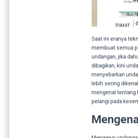
Saat ini eranya tek
membuat semua pek
undangan, jika dah
dibagikan, kini un
menyebarkan undang
lebih sering diken
mengenal tentang
pelangi pada kesemp
Mengenal
Mengenai undangan