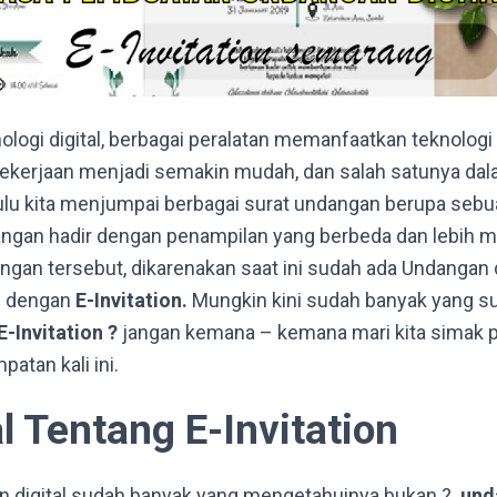
nologi digital, berbagai peralatan memanfaatkan teknologi 
erjaan menjadi semakin mudah, dan salah satunya dala
ulu kita menjumpai berbagai surat undangan berupa sebu
dangan hadir dengan penampilan yang berbeda dan lebih 
an tersebut, dikarenakan saat ini sudah ada Undangan d
al dengan
E-Invitation.
Mungkin kini sudah banyak yang s
E-Invitation ?
jangan kemana – kemana mari kita simak pa
atan kali ini.
 Tentang E-Invitation
 digital sudah banyak yang mengetahuinya bukan ?
unda