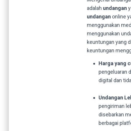
adalah
undangan
y
undangan
online y
menggunakan media 
menggunakan undan
keuntungan yang d
keuntungan meng
Harga yang c
pengeluaran d
digital dan t
Undangan Le
pengiriman le
disebarkan me
berbagai platf