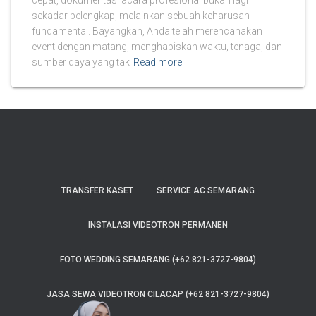
cepat, dokumentasi acara profesional bukan lagi
sekadar pelengkap, melainkan sebuah keharusan
fundamental. Bayangkan, Anda telah merencanakan
event dengan matang, menghabiskan waktu, tenaga, dan
sumber daya yang tak
Read more
TRANSFER KASET
SERVICE AC SEMARANG
INSTALASI VIDEOTRON PERMANEN
FOTO WEDDING SEMARANG (+62 821-3727-9804)
JASA SEWA VIDEOTRON CILACAP (+62 821-3727-9804)