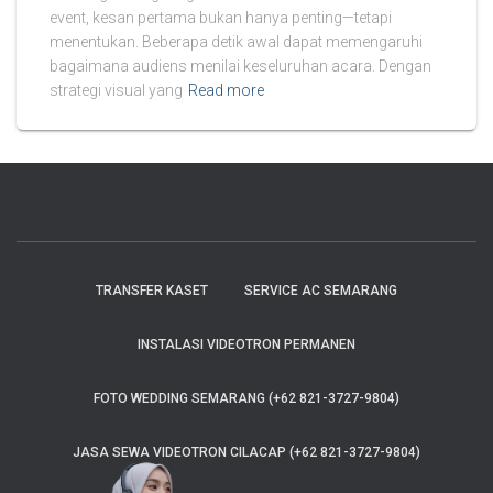
event, kesan pertama bukan hanya penting—tetapi
menentukan. Beberapa detik awal dapat memengaruhi
bagaimana audiens menilai keseluruhan acara. Dengan
strategi visual yang
Read more
TRANSFER KASET
SERVICE AC SEMARANG
INSTALASI VIDEOTRON PERMANEN
FOTO WEDDING SEMARANG (+62 821-3727-9804)
JASA SEWA VIDEOTRON CILACAP (+62 821-3727-9804)