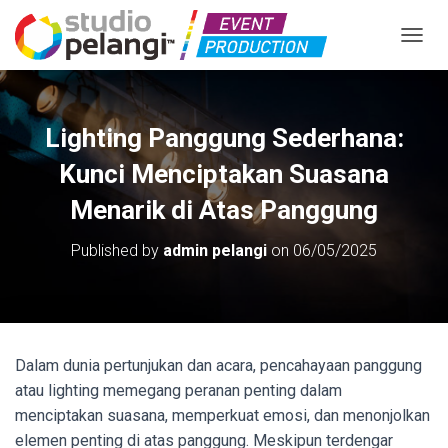
TOGGL
Lighting Panggung Sederhana:
Kunci Menciptakan Suasana
Menarik di Atas Panggung
Published by
admin pelangi
on
06/05/2025
Dalam dunia pertunjukan dan acara, pencahayaan panggung
atau lighting memegang peranan penting dalam
menciptakan suasana, memperkuat emosi, dan menonjolkan
elemen penting di atas panggung. Meskipun terdengar