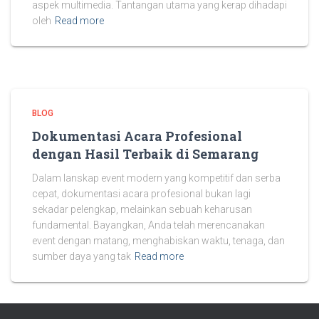
aspek multimedia. Tantangan utama yang kerap dihadapi
oleh
Read more
BLOG
Dokumentasi Acara Profesional
dengan Hasil Terbaik di Semarang
Dalam lanskap event modern yang kompetitif dan serba
cepat, dokumentasi acara profesional bukan lagi
sekadar pelengkap, melainkan sebuah keharusan
fundamental. Bayangkan, Anda telah merencanakan
event dengan matang, menghabiskan waktu, tenaga, dan
sumber daya yang tak
Read more