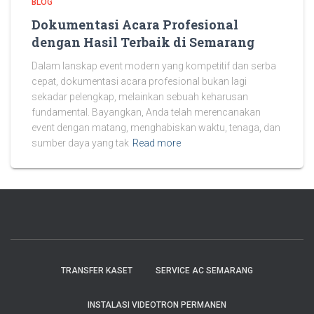
BLOG
Dokumentasi Acara Profesional
dengan Hasil Terbaik di Semarang
Dalam lanskap event modern yang kompetitif dan serba
cepat, dokumentasi acara profesional bukan lagi
sekadar pelengkap, melainkan sebuah keharusan
fundamental. Bayangkan, Anda telah merencanakan
event dengan matang, menghabiskan waktu, tenaga, dan
sumber daya yang tak
Read more
TRANSFER KASET
SERVICE AC SEMARANG
INSTALASI VIDEOTRON PERMANEN