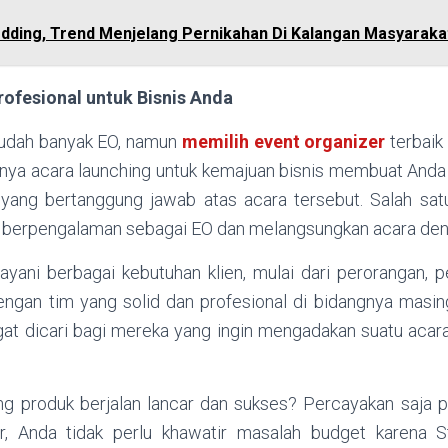
dding, Trend Menjelang Pernikahan Di Kalangan Masyaraka
rofesional untuk Bisnis Anda
sudah banyak EO, namun
memilih event organizer
terbaik
nya acara launching untuk kemajuan bisnis membuat Anda h
yang bertanggung jawab atas acara tersebut. Salah satu
h berpengalaman sebagai EO dan melangsungkan acara den
ayani berbagai kebutuhan klien, mulai dari perorangan, 
engan tim yang solid dan profesional di bidangnya masi
gat dicari bagi mereka yang ingin mengadakan suatu acar
ing produk berjalan lancar dan sukses? Percayakan saja p
ar, Anda tidak perlu khawatir masalah budget karena S