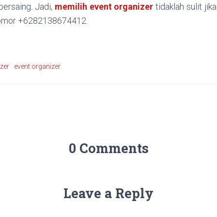
ersaing. Jadi,
memilih event organizer
tidaklah sulit j
 nomor +6282138674412.
zer
event organizer
0 Comments
Leave a Reply