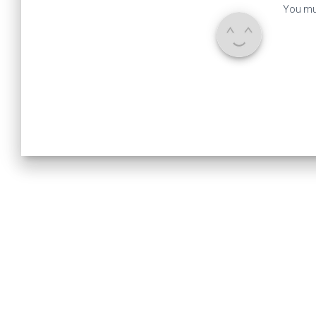
You mu