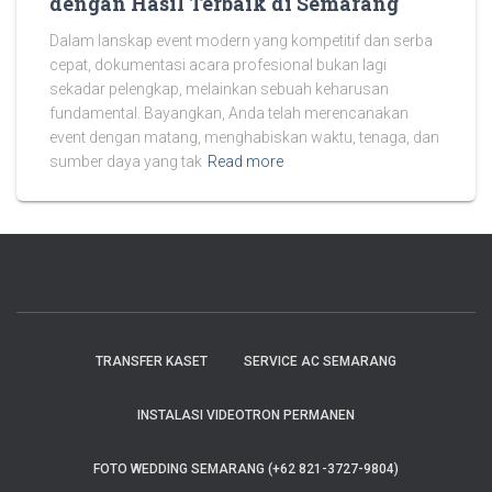
dengan Hasil Terbaik di Semarang
Dalam lanskap event modern yang kompetitif dan serba
cepat, dokumentasi acara profesional bukan lagi
sekadar pelengkap, melainkan sebuah keharusan
fundamental. Bayangkan, Anda telah merencanakan
event dengan matang, menghabiskan waktu, tenaga, dan
sumber daya yang tak
Read more
TRANSFER KASET
SERVICE AC SEMARANG
INSTALASI VIDEOTRON PERMANEN
FOTO WEDDING SEMARANG (+62 821-3727-9804)