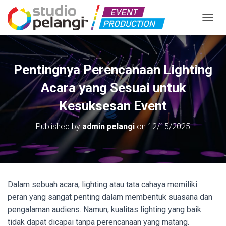
TOGGL
Pentingnya Perencanaan Lighting
Acara yang Sesuai untuk
Kesuksesan Event
Published by
admin pelangi
on
12/15/2025
Dalam sebuah acara, lighting atau tata cahaya memiliki
peran yang sangat penting dalam membentuk suasana dan
pengalaman audiens. Namun, kualitas lighting yang baik
tidak dapat dicapai tanpa perencanaan yang matang.