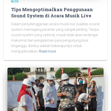
BLOG
Tips Mengoptimalkan Penggunaan
Sound System di Acara Musik Live
Dalam penyelenggaraan acara musik live, kualitas sound
system memegang peranan yang sangat penting. Tanpa
sound system yang optimal, musik tidak akan terdengar
maksimal dan pengalaman para pengunjung bisa
terganggu. Berikut adalah beberapa tips untuk
mengoptimalkan
Read more