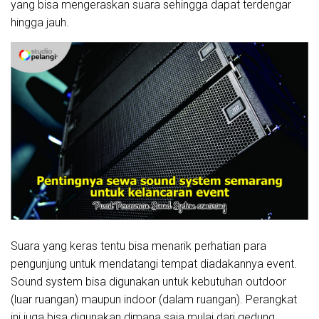
yang bisa mengeraskan suara sehingga dapat terdengar
hingga jauh.
Suara yang keras tentu bisa menarik perhatian para
pengunjung untuk mendatangi tempat diadakannya event.
Sound system bisa digunakan untuk kebutuhan outdoor
(luar ruangan) maupun indoor (dalam ruangan). Perangkat
ini juga bisa digunakan dimana saja mulai dari gedung