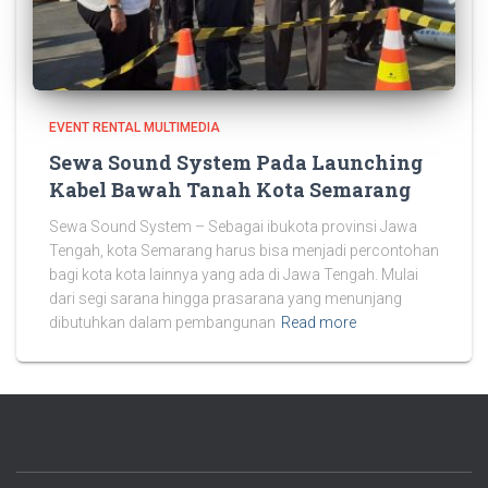
EVENT RENTAL MULTIMEDIA
Sewa Sound System Pada Launching
Kabel Bawah Tanah Kota Semarang
Sewa Sound System – Sebagai ibukota provinsi Jawa
Tengah, kota Semarang harus bisa menjadi percontohan
bagi kota kota lainnya yang ada di Jawa Tengah. Mulai
dari segi sarana hingga prasarana yang menunjang
dibutuhkan dalam pembangunan
Read more