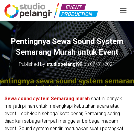
TOGGL
Pentingnya Sewa Sound System
Semarang Murah untuk Event
Published by
studiopelangi99
on
07/31/2021
Sewa sound system Semarang murah
saat ini banyak
menjadi pilihan untuk melengkapi kebutuhan acara atau
event. Lebih-lebih sebagai kota besar, Semarang sering
dijadikan sebagai tempat menggelar berbagai macam
event. Sound system sendiri merupakan suatu perangkat