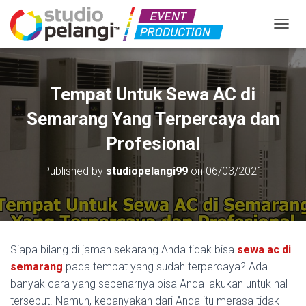
TOGGL
Tempat Untuk Sewa AC di
Semarang Yang Terpercaya dan
Profesional
Published by
studiopelangi99
on
06/03/2021
Siapa bilang di jaman sekarang Anda tidak bisa
sewa ac di
semarang
pada tempat yang sudah terpercaya? Ada
banyak cara yang sebenarnya bisa Anda lakukan untuk hal
tersebut. Namun, kebanyakan dari Anda itu merasa tidak