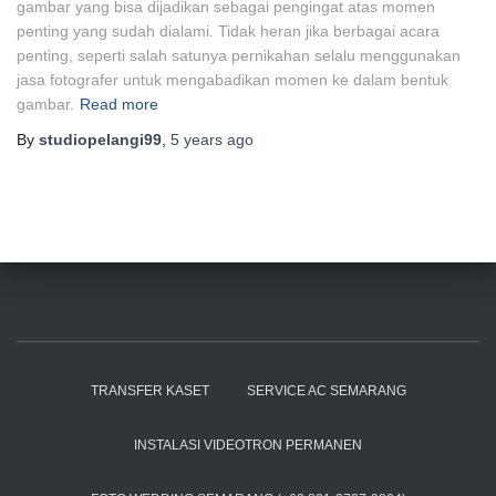
gambar yang bisa dijadikan sebagai pengingat atas momen
penting yang sudah dialami. Tidak heran jika berbagai acara
penting, seperti salah satunya pernikahan selalu menggunakan
jasa fotografer untuk mengabadikan momen ke dalam bentuk
gambar.
Read more
By
studiopelangi99
,
5 years
ago
TRANSFER KASET
SERVICE AC SEMARANG
INSTALASI VIDEOTRON PERMANEN