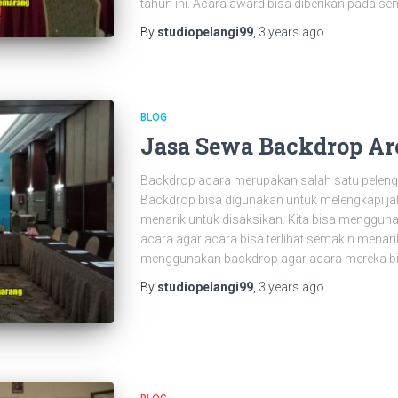
tahun ini. Acara award bisa diberikan pada s
By
studiopelangi99
,
3 years
ago
BLOG
Jasa Sewa Backdrop Ar
Backdrop acara merupakan salah satu peleng
Backdrop bisa digunakan untuk melengkapi j
menarik untuk disaksikan. Kita bisa menggun
acara agar acara bisa terlihat semakin menari
menggunakan backdrop agar acara mereka bis
By
studiopelangi99
,
3 years
ago