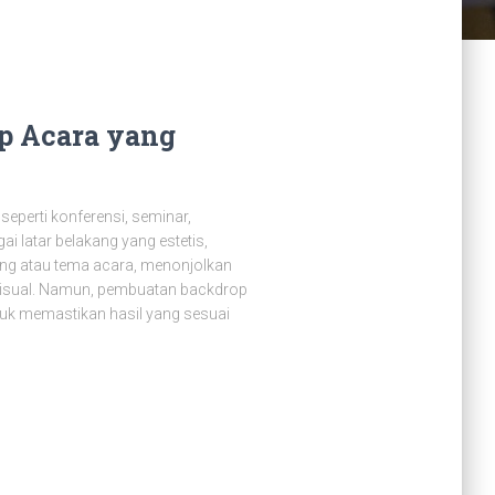
p Acara yang
eperti konferensi, seminar,
ai latar belakang yang estetis,
g atau tema acara, menonjolkan
k visual. Namun, pembuatan backdrop
uk memastikan hasil yang sesuai