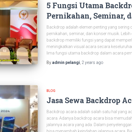
5 Fungsi Utama Backdr
Pernikahan, Seminar, 
Backdrop adalah elemen penting yang sering 
pernikahan, seminar, dan konser musik. Lebih d
backdrop memiliki fungsi yang dapat memper
meningkatkan visual acara secara keseluruhan
lima fungsi utama backdrop dalam acara pern
By
admin pelangi
,
2 years
ago
BLOG
Jasa Sewa Backdrop Ac
Backdrop acara adalah salah satu hal yang 
acara. Adanya backdrop acara bisa memudah
jalannya acara yang ada. Dalam penyelengga
bisa menambah keindahan jalannya acara. Bi