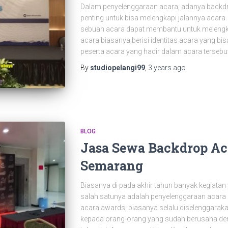
Dalam penyelenggaraan acara, adanya backdr
penting untuk bisa melengkapi jalannya acar
sebuah acara dapat membantu untuk melengk
acara biasanya berisi identitas acara yang
peserta acara yang hadir dalam acara tersebu
By
studiopelangi99
,
3 years
ago
BLOG
Jasa Sewa Backdrop Ac
Semarang
Biasanya di pada akhir tahun banyak kegiatan
salah satunya adalah penyelenggaraan acara
acara awards, biasanya selalu diselenggarakan
kepada orang-orang yang sudah berusaha de