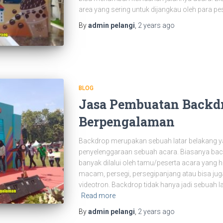
area yang sering untuk dijangkau oleh para pe
By
admin pelangi
,
2 years
ago
BLOG
Jasa Pembuatan Backd
Berpengalaman
Backdrop merupakan sebuah latar belakang 
penyelenggaraan sebuah acara. Biasanya back
banyak dilalui oleh tamu/peserta acara yang 
macam, persegi, persegipanjang atau bisa jug
videotron. Backdrop tidak hanya jadi sebuah 
Read more
By
admin pelangi
,
2 years
ago