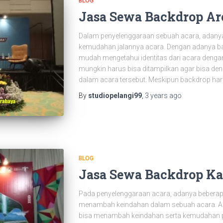
BLOG
Jasa Sewa Backdrop Ar
Dalam penyelenggaraan sebuah acara, adanya
kemudahan jalannya acara. Dengan adanya b
mudah mengetahui identitas dari acara deng
mungkin harus bisa ditampilkan agar bisa deng
dalam acara tersebut. Meskipun backdrop har
By
studiopelangi99
,
3 years
ago
BLOG
Jasa Sewa Backdrop Ka
Pada penyelenggaraan acara, adanya bebera
menambah keindahan dalam sebuah acara. A
bisa menambah keindahan serta kemudahan p