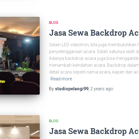
BLOG
Jasa Sewa Backdrop Aca
Selain LED videotron, kita juga membutuhkan 
penyelenggaraan acara. Salah satunya ialah
Adanya backdrop acara juga bisa menggantika
menambah keindahan acara. Backdrop dalam
detail acara seperti nama acara, kapan dan a
Read more
By
studiopelangi99
,
2 years
ago
BLOG
Jasa Sewa Backdrop Ac