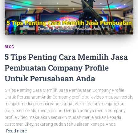
BLOG
5 Tips Penting Cara Memilih Jasa
Pembuatan Company Profile
Untuk Perusahaan Anda
5 Tips Penting Cara Memilih Jasa Pembuatan Company Profile
Untuk Perusahaan Anda Company profile baik video maupun cetak,
menjadi media promosi yang sangat efektif dalam menjangkau
customer melalui media online. Dengan adanya media company
profile video maka akan semakin mudah menjelaskan kepada
customer. Okey, sekarang sudah tahu alasan kenapa Anda
Read more