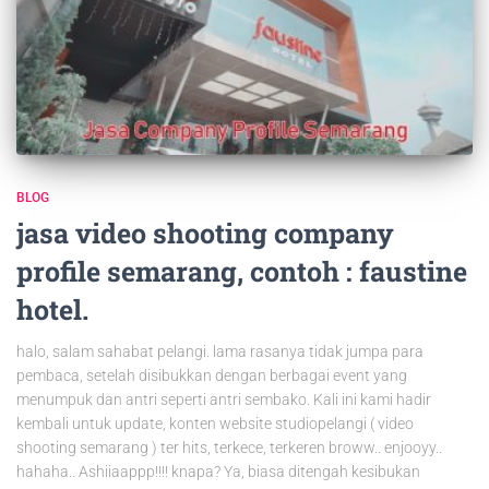
BLOG
jasa video shooting company
profile semarang, contoh : faustine
hotel.
halo, salam sahabat pelangi. lama rasanya tidak jumpa para
pembaca, setelah disibukkan dengan berbagai event yang
menumpuk dan antri seperti antri sembako. Kali ini kami hadir
kembali untuk update, konten website studiopelangi ( video
shooting semarang ) ter hits, terkece, terkeren broww.. enjooyy..
hahaha.. Ashiiaappp!!!! knapa? Ya, biasa ditengah kesibukan