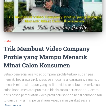
BLOG
Trik Membuat Video Company
Profile yang Mampu Menarik
Minat Calon Konsumen
Setiap penyedia jasa video company profile terbaik sudah pasti
memiliki beberapa trik khusus sehingga hasil garapannya mampu
menarik minat siapapun yang melihat video tersebut, tak terkecuali
calon konsumen ataupun mitra bisnis suatu perusahaan. Secara
garis besar, pembuatan video profil perusahaan berisi pembahasan
tujuan dan visi misi perusahaan kepada masyarakat secara
Read more