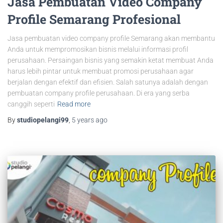
Jasa Pembuatan Video Company
Profile Semarang Profesional
Jasa pembuatan video company profile Semarang akan membantu
Anda untuk mempromosikan bisnis melalui informasi profil
perusahaan. Persaingan bisnis yang semakin ketat membuat Anda
harus lebih pintar untuk membuat promosi perusahaan agar
berjalan dengan efektif dan efisien. Salah satunya adalah dengan
pembuatan company profile perusahaan. Di era yang serba
canggih seperti
Read more
By
studiopelangi99
,
5 years
ago