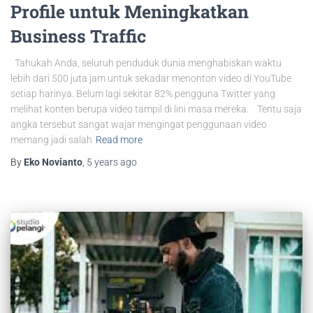
Profile untuk Meningkatkan
Business Traffic
Tahukah Anda, seluruh penduduk dunia menghabiskan waktu
lebih dari 500 juta jam untuk sekadar menonton video di YouTube
setiap harinya. Belum lagi sekitar 82% pengguna Twitter yang
melihat konten berupa video tampil di lini masa mereka. Tentu saja
angka tersebut sangat wajar mengingat penggunaan video
memang jadi salah
Read more
By
Eko Novianto
,
5 years
ago