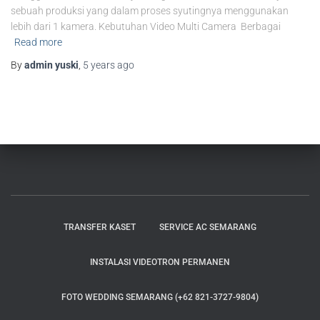
sebuah produksi yang dalam proses syutingnya menggunakan
lebih dari 1 kamera. Kebutuhan Video Multi Camera Berbagai
Read more
By
admin yuski
,
5 years
ago
TRANSFER KASET
SERVICE AC SEMARANG
INSTALASI VIDEOTRON PERMANEN
FOTO WEDDING SEMARANG (+62 821-3727-9804)