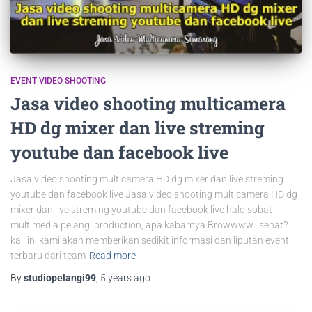
EVENT VIDEO SHOOTING
Jasa video shooting multicamera
HD dg mixer dan live streming
youtube dan facebook live
Jasa video shooting multicamera HD dg mixer dan live streming
youtube dan facebook live Jasa video shooting multicamera HD dg
mixer dan live streming youtube dan facebook live halo sobat
multimedia pelangi production, apa kabarnya Browwww.. sehat?
kali ini kami akan memberikan sedikit informasi dan liputan event
terbaru dari team
Read more
By
studiopelangi99
,
5 years
ago