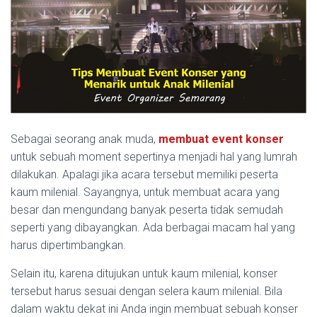
Sebagai seorang anak muda,
membuat event konser
untuk sebuah moment sepertinya menjadi hal yang lumrah
dilakukan. Apalagi jika acara tersebut memiliki peserta
kaum milenial. Sayangnya, untuk membuat acara yang
besar dan mengundang banyak peserta tidak semudah
seperti yang dibayangkan. Ada berbagai macam hal yang
harus dipertimbangkan.
Selain itu, karena ditujukan untuk kaum milenial, konser
tersebut harus sesuai dengan selera kaum milenial. Bila
dalam waktu dekat ini Anda ingin membuat sebuah konser