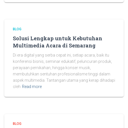
BLOG
Solusi Lengkap untuk Kebutuhan
Multimedia Acara di Semarang
Di era digital yang serba cepat ini, setiap acara, baik itu
konferensi bisnis, seminar edukatif, peluncuran produk,
perayaan pernikahan, hingga konser musik,
membutuhkan sentuhan profesionalisme tinggi dalam
aspek multimedia. Tantangan utama yang kerap dihadapi
oleh
Read more
BLOG