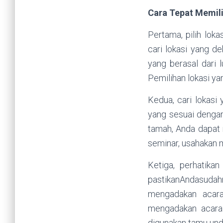
Cara Tepat Memil
Pertama, pilih loka
cari lokasi yang d
yang berasal dari l
Pemilihan lokasi ya
Kedua, cari lokas
yang sesuai dengan
tamah, Anda dapat 
seminar, usahakan m
Ketiga, perhatika
pastikanAndasud
mengadakan acara
mengadakan acara 
digunakan tamu und