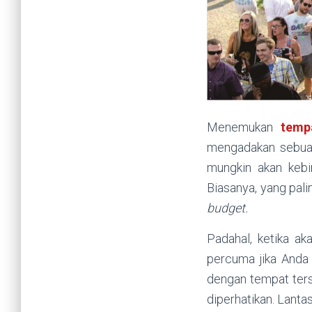
Menemukan
temp
mengadakan sebuah
mungkin akan kebi
Biasanya, yang pal
budget.
Padahal, ketika a
percuma jika And
dengan tempat ters
diperhatikan. Lant