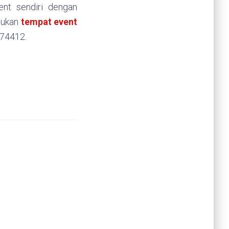
ent sendiri dengan
emukan
tempat event
674412.